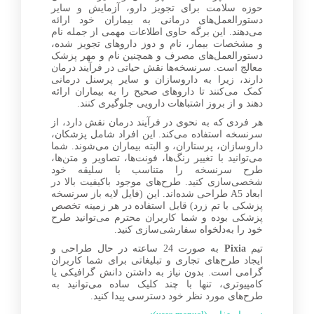
حوزه سلامت برای تجویز دارو، آزمایش و سایر
دستورالعمل‌های درمانی به بیماران خود ارائه
می‌دهند. این برگه حاوی اطلاعات مهمی از جمله نام
و مشخصات بیمار، نام و دوز داروهای تجویز شده،
دستورالعمل‌های مصرف و همچنین نام و مهر پزشک
معالج است. سرنسخه‌ها نقش حیاتی در فرآیند درمان
دارند، زیرا به داروسازان و سایر پرسنل درمانی
کمک می‌کنند تا داروهای صحیح را به بیماران ارائه
دهند و از بروز اشتباهات دارویی جلوگیری کنند.
هر فردی که به نحوی در فرآیند درمان نقش دارد، از
سرنسخه استفاده می‌کند. این افراد شامل پزشکان،
داروسازان، پرستاران، و البته بیماران می‌شوند. شما
می‌توانید با تغییر رنگ‌ها، فونت‌ها، تصاویر و متن‌ها،
طرح سرنسخه را متناسب با سلیقه خود
شخصی‌سازی کنید. طرح‌های موجود باکیفیت بالا در
ابعاد A5 طراحی شده‌اند. این (فایل لایه باز سرنسخه
پزشکی با تم زرد) قابل استفاده در هر زمینه تخصص
پزشکی بوده و شما کاربران محترم می‌توانید طرح
خود را به‌دلخواه سفارشی‌سازی کنید.
تیم
Pixia
به صورت 24 ساعته در حال طراحی و
ایجاد طرح‌های تجاری و تبلیغاتی برای شما کاربران
گرامی است. بدون نیاز به داشتن دانش گرافیکی یا
کامپیوتری، تنها با چند کلیک ساده می‌توانید به
طرح‌های مورد نظر خود دسترسی پیدا کنید.