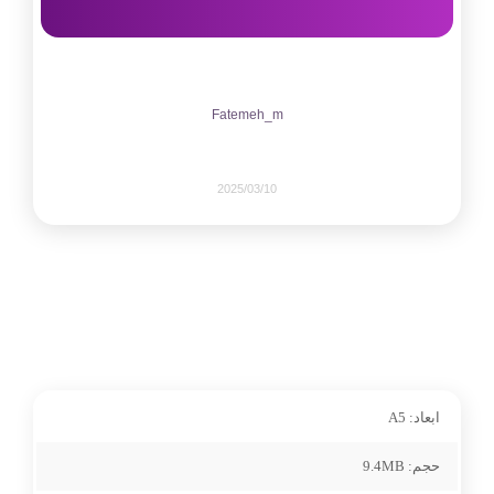
Fatemeh_m
2025/03/10
249
0
share on
ابعاد:
A5
pinterest
حجم:
9.4MB