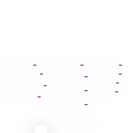
صفحه اصلی
آموزش ثبت نام
دانلود فتوشاپ
عضویت VIP
آموزش خرید
دانلود ایلواستریتور
اشتراک
فروشگاه
دانلود مجموعه
آموزش دانلود فایل
فونت
پشتیبانی
ها
پالت دانلود وکتور
آموزش ویرایش
تصاویر
9095 431 0935