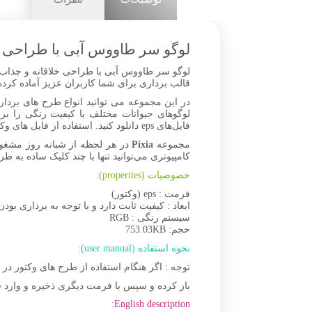
لوگو سر طاووس آبی با طراحی خ
لوگو سر طاووس آبی با طراحی خلاقانه و جذاب، م
قالب برداری برای شما کاربران عزیز آماده کرده است. شما می‌تواید فایل‌های Vector logo را دانلود
در این مجموعه می توانید انواع طرح های بردار
لوگوهای حیوانات مختلف با کیفیت رنگی را بر
فایل‌های eps دانلود کنید. استفاده از فایل های وکتور با طرح های جذاب و متنوع امکان ساخت انواع تصاویر زیبا را به شما می‌دهد.
مجموعه
Pixia
در هر لحظه از شبانه روز مشغو
کامپیوتری می‌توانید تنها با چند کلیک ساده به طر
خصوصیات (properties):
فرمت : eps (وکتور)
ابعاد : کیفیت ثابت دارد و با توجه به برداری بودن
سیستم رنگی : RGB
حجم: 753.03KB
نحوه استفاده (user manual):
توجه : اگر هنگام استفاده از طرح های وکتور د
باز کرده و سپس با فرمت دیگری ذخیره و وارد ف
English description: