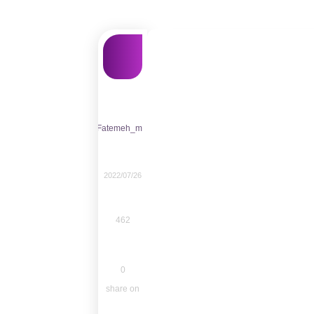
Fatemeh_m
2022/07/26
462
0
share on