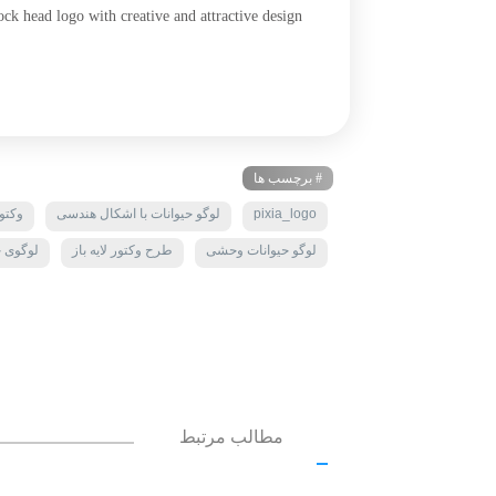
k head logo with creative and attractive design
# برچسب ها
pixia_logo
لوگو حیوانات با اشکال هندسی
وکتو
لوگو حیوانات وحشی
طرح وکتور لایه باز
لوگوی ح
مطالب مرتبط