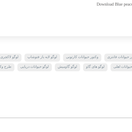
Download Blue peacoc
ر حیوانات فانتزی
وکتور حیوانات کارتونی
لوگو لایه باز فتوشاپ
لوگو لاکچری ل
یوانات اهلی
لوگو های گاو
لوگو گاومیش
لوگو حیوانات دریایی
طرح وکتو