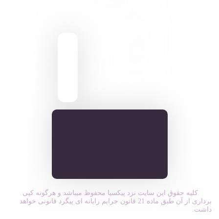
تصاویر
9095 431 0935
pixiasocial تلگرام
ایـران . مـازندران
کلیه حقوق این سایت نزد پیکسیا محفوظ میباشد و هرگونه کپی
برداری از آن طبق ماده 21 قانون جرایم رایانه ای پیگرد قانونی خواهد
داشت.