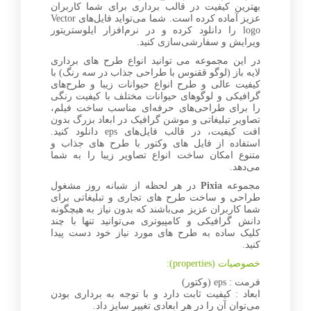
بهترین کیفیت در قالب برداری برای شما کاربران
عزیز آماده کرده است. شما می‌تواید فایل‌های Vector
logo را دانلود کرده و در نرم‌افزار ایلوستریتور
ویرایش و سفارشی‌سازی کنید.
در این مجموعه می توانید انواع طرح های برداری
لایه باز (لوگو ققنوس با طراحی جذاب در سه رنگ) با
کیفیت عالی و طرح انواع حیوانات زیبا و طرح‌های
گرافیکی و لوگوهای حیوانات مختلف با کیفیت رنگی
را برای طراحی‌های حرفه‌ای مناسب ساخت فیلم،
تصاویر تبلیغاتی و موشن گرافیک در ابعاد بزرگ بدون
افت کیفیت، در قالب فایل‌های eps دانلود کنید.
استفاده از فایل های وکتور با طرح های جذاب و
متنوع امکان ساخت انواع تصاویر زیبا را به شما
می‌دهد.
مجموعه
Pixia
در هر لحظه از شبانه روز مشغول
طراحی و ساخت طرح های تجاری و تبلیغاتی برای
شما کاربران عزیز می‌باشند که بدون نیاز به هیچگونه
دانش گرافیکی و کامپیوتری می‌توانید تنها با چند
کلیک ساده به طرح های مورد نیاز خود دست پیدا
کنید.
خصوصیات (properties):
فرمت : eps (وکتور)
ابعاد : کیفیت ثابت دارد و با توجه به برداری بودن
می‌توان آن را در هر ابعادی تغییر سایز داد.