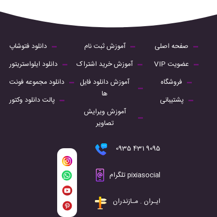
صفحه اصلی
آموزش ثبت نام
دانلود فتوشاپ
عضویت VIP
آموزش خرید اشتراک
دانلود ایلواستریتور
فروشگاه
آموزش دانلود فایل
دانلود مجموعه فونت
ها
پشتیبانی
پالت دانلود وکتور
آموزش ویرایش
تصاویر
9095 431 0935
pixiasocial تلگرام
ایـران . مـازندران