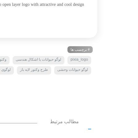
open layer logo with attractive and cool design
# برچسب ها
pixia_logo
لوگو حیوانات با اشکال هندسی
وکتو
لوگو حیوانات وحشی
طرح وکتور لایه باز
لوگوی ح
مطالب مرتبط