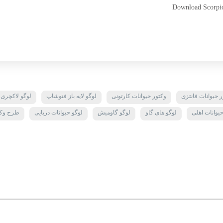
Download Scorpio 
ر حیوانات فانتزی
وکتور حیوانات کارتونی
لوگو لایه باز فتوشاپ
لوگو لاکچری ل
یوانات اهلی
لوگو های گاو
لوگو گاومیش
لوگو حیوانات دریایی
طرح وکتو