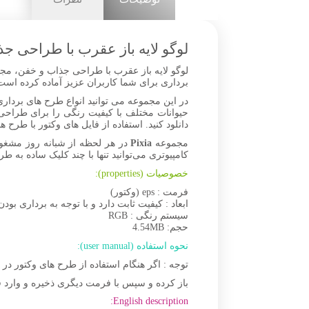
لوگو لایه باز عقرب با طراحی ج
لوگو لایه باز عقرب با طراحی جذاب و خفن، مجموع
برداری برای شما کاربران عزیز آماده کرده است. شما می‌تواید فایل‌های Vector logo را دانلود کرده و د
در این مجموعه می توانید انواع طرح های برداری 
دانلود کنید. استفاده از فایل های وکتور با طرح 
مجموعه
Pixia
در هر لحظه از شبانه روز مشغو
کامپیوتری می‌توانید تنها با چند کلیک ساده به طر
خصوصیات (properties):
فرمت : eps (وکتور)
ابعاد : کیفیت ثابت دارد و با توجه به برداری بودن
سیستم رنگی : RGB
حجم: 4.54MB
نحوه استفاده (user manual):
توجه : اگر هنگام استفاده از طرح های وکتور د
باز کرده و سپس با فرمت دیگری ذخیره و وارد ف
English description: