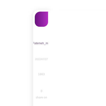
Fatemeh_m
2022/07/27
1663
0
share on