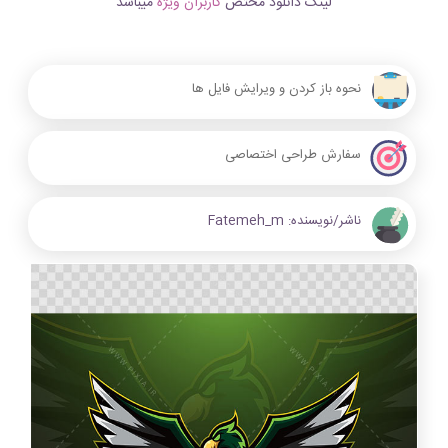
لینک دانلود مختص
کاربران ویژه
میباشد
نحوه باز کردن و ویرایش فایل ها
سفارش طراحی اختصاصی
ناشر/نویسنده:
Fatemeh_m