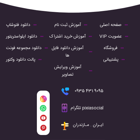
صفحه اصلی
آموزش ثبت نام
دانلود فتوشاپ
عضویت VIP
آموزش خرید اشتراک
دانلود ایلواستریتور
فروشگاه
آموزش دانلود فایل
دانلود مجموعه فونت
ها
پشتیبانی
پالت دانلود وکتور
آموزش ویرایش
تصاویر
9095 431 0935
pixiasocial تلگرام
ایـران . مـازندران