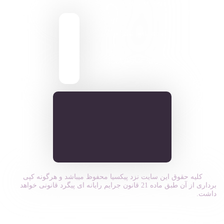
9095 431 0935
pixiasocial تلگرام
ایـران . مـازندران
کلیه حقوق این سایت نزد پیکسیا محفوظ میباشد و هرگونه کپی
برداری از آن طبق ماده 21 قانون جرایم رایانه ای پیگرد قانونی خواهد
داشت.
ورود به سیستم