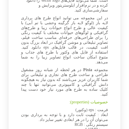
است. شما می‌تواید فایل‌های Vector logo را دانلود
کرده و در نرم‌افزار ایلوستریتور ویرایش و
سفارشی‌سازی کنید.
در این مجموعه می توانید انواع طرح های برداری
لایه باز (لوگو لایه باز گرگینه وحشی با تم آبی) با
کیفیت عالی و طرح انواع حیوانات زیبا و طرح‌های
گرافیکی و لوگوهای حیوانات مختلف با کیفیت رنگی
را برای طراحی‌های حرفه‌ای مناسب ساخت فیلم،
تصاویر تبلیغاتی و موشن گرافیک در ابعاد بزرگ بدون
افت کیفیت، در قالب فایل‌های eps دانلود کنید.
استفاده از فایل های وکتور با طرح های جذاب و
متنوع امکان ساخت انواع تصاویر زیبا را به شما
می‌دهد.
مجموعه
Pixia
در هر لحظه از شبانه روز مشغول
طراحی و ساخت طرح های تجاری و تبلیغاتی برای
شما کاربران عزیز می‌باشند که بدون نیاز به هیچگونه
دانش گرافیکی و کامپیوتری می‌توانید تنها با چند
کلیک ساده به طرح های مورد نیاز خود دست پیدا
کنید.
خصوصیات (properties):
فرمت : eps (وکتور)
ابعاد : کیفیت ثابت دارد و با توجه به برداری بودن
می‌توان آن را در هر ابعادی تغییر سایز داد.
سیستم رنگی : RGB