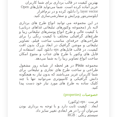
بهترین کیفیت در قالب برداری برای شما کاربران
عزیز آماده کرده است. شما می‌تواید فایل‌های Open
layer vector را دانلود کرده و در نرم‌افزار
ایلوستریتور ویرایش و سفارشی‌سازی کنید.
در این مجموعه می توانید انواع طرح های برداری
لایه باز (مجموعه وکتور‌های تبلیغاتی غذاهای دریایی)
با کیفیت عالی و طرح انواع پوسترهای تبلیغاتی زیبا و
طرح‌های گرافیکی مختلف با کیفیت رنگی را برای
طراحی‌های حرفه‌ای مناسب ساخت فیلم، تصاویر
تبلیغاتی و موشن گرافیک در ابعاد بزرگ بدون افت
کیفیت، در قالب فایل‌های eps دانلود کنید. استفاده از
فایل های وکتور با طرح های جذاب و متنوع امکان
ساخت انواع تصاویر زیبا را به شما می‌دهد.
مجموعه
Pixia
در هر لحظه از شبانه روز مشغول
طراحی و ساخت طرح های تجاری و تبلیغاتی برای
شما کاربران عزیز می‌باشند که بدون نیاز به هیچگونه
دانش گرافیکی و کامپیوتری می‌توانید تنها با چند
کلیک ساده به طرح های مورد نیاز خود دست پیدا
کنید.
خصوصیات (properties):
فرمت : eps (وکتور)
ابعاد : کیفیت ثابت دارد و با توجه به برداری بودن
می‌توان آن را در هر ابعادی تغییر سایز داد.
سیستم رنگی : RGB