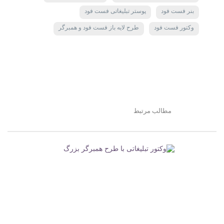
بنر فست فود
پوستر تبلیغاتی فست فود
وکتور فست فود
طرح لایه باز فست فود و همبرگر
مطالب مرتبط