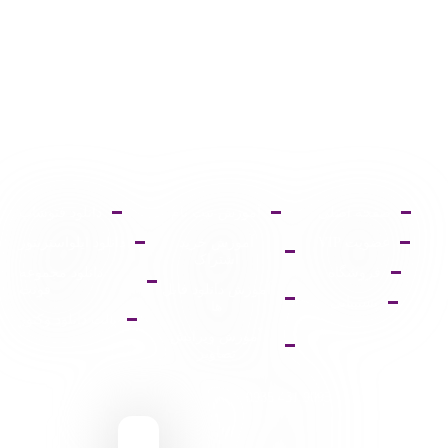
صفحه اصلی
آموزش ثبت نام
دانلود فتوشاپ
عضویت VIP
آموزش خرید
دانلود ایلواستریتور
اشتراک
فروشگاه
دانلود مجموعه
آموزش دانلود فایل
فونت
پشتیبانی
ها
پالت دانلود وکتور
آموزش ویرایش
تصاویر
9095 431 0935