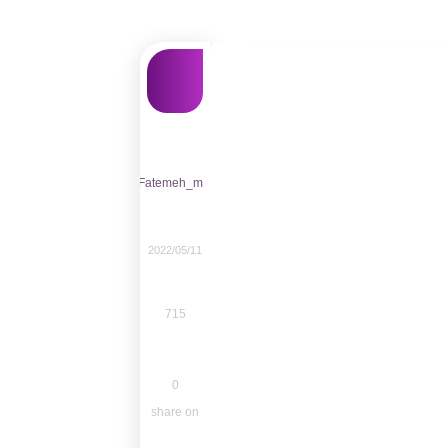
Fatemeh_m
2022/05/11
715
0
share on