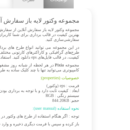
مجموعه وکتور لایه باز سفارش آنل
مجموعه وکتور لایه باز سفارش آنلاین از سفارش ت
سفارشی‌سازی کنید.
در این مجموعه می توانید انواع طرح های برداری
طرح‌های گرافیکی و کاراکترهای کارتونی مختلف
کیفیت، در قالب فایل‌های eps دانلود کنید. استفاده از فایل های وکتور با طرح های جذاب و متنوع امکان ساخت انواع تصاویر زیبا را به شما می‌دهد.
مجموعه
Pixia
در هر لحظه از شبانه روز مشغو
کامپیوتری می‌توانید تنها با چند کلیک ساده به طر
خصوصیات (properties):
فرمت : eps (وکتور)
ابعاد : کیفیت ثابت دارد و با توجه به برداری بودن
سیستم رنگی : RGB
حجم: 844.20KB
نحوه استفاده (user manual):
توجه : اگر هنگام استفاده از طرح های وکتور د
باز کرده و سپس با فرمت دیگری ذخیره و وارد ف