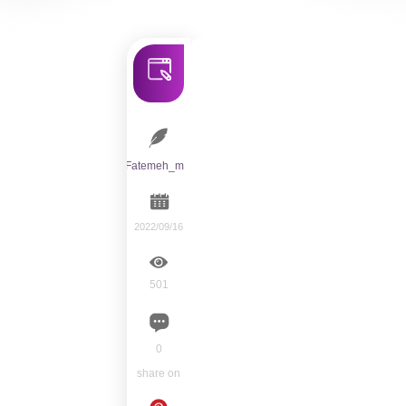
Fatemeh_m
2022/09/16
501
0
share on