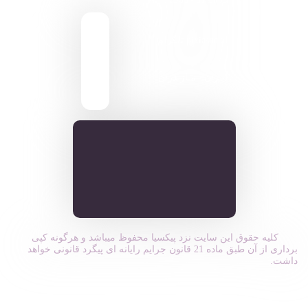
pixiasocial تلگرام
ایـران . مـازندران
کلیه حقوق این سایت نزد پیکسیا محفوظ میباشد و هرگونه کپی
برداری از آن طبق ماده 21 قانون جرایم رایانه ای پیگرد قانونی خواهد
داشت.
ورود به سیستم