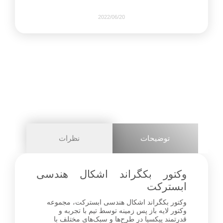
2022/06/20
420
0
share on
pinterest
توضیحات
نظرات
facebook
وکتور بکگراند اشکال هندسی
ابسترکت
وکتور بکگراند اشکال هندسی ابسترکت، مجموعه
1+
وکتور لایه باز پس زمینه توسط تیم با تجربه و
قدرتمند پیکسیا در طرح‌ها و سبک‌های مختلف با