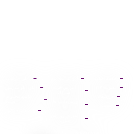
صفحه اصلی
آموزش ثبت نام
دانلود فتوشاپ
عضویت VIP
آموزش خرید
دانلود ایلواستریتور
اشتراک
فروشگاه
دانلود مجموعه
آموزش دانلود فایل
فونت
پشتیبانی
ها
پالت دانلود وکتور
آموزش ویرایش
تصاویر
9095 431 0935