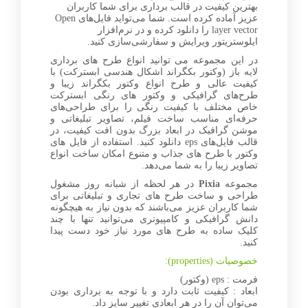
بهترین کیفیت در قالب برداری برای شما کاربران
عزیز آماده کرده است. شما می‌تواید فایل‌های Open
layer vector را دانلود کرده و در نرم‌افزار
ایلوستریتور ویرایش و سفارشی‌سازی کنید.
در این مجموعه می توانید انواع طرح های برداری
لایه باز (وکتور بکگراند اشکال هندسی ابسترکت) با
کیفیت عالی و طرح انواع وکتور بکگراند زیبا و
طرح‌های گرافیکی و وکتور های رنگی ابسترکت
خاص مختلف با کیفیت رنگی را برای طراحی‌های
حرفه‌ای مناسب ساخت فیلم، تصاویر تبلیغاتی و
موشن گرافیک در ابعاد بزرگ بدون افت کیفیت، در
قالب فایل‌های eps دانلود کنید. استفاده از فایل های
وکتور با طرح های جذاب و متنوع امکان ساخت انواع
تصاویر زیبا را به شما می‌دهد.
مجموعه
Pixia
در هر لحظه از شبانه روز مشغول
طراحی و ساخت طرح های تجاری و تبلیغاتی برای
شما کاربران عزیز می‌باشند که بدون نیاز به هیچگونه
دانش گرافیکی و کامپیوتری می‌توانید تنها با چند
کلیک ساده به طرح های مورد نیاز خود دست پیدا
کنید.
خصوصیات (properties):
فرمت : eps (وکتور)
ابعاد : کیفیت ثابت دارد و با توجه به برداری بودن
می‌توان آن را در هر ابعادی تغییر سایز داد.