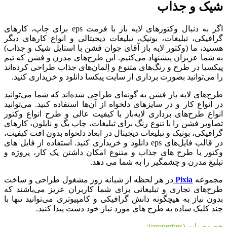
شیک و جذاب
اگر به ‌دنبال وکتورهای لایه باز با فرمت eps برای چاپ، کارهای
گرافیکی، تبلیغات، بوتیک، تبلیغات دیجیتالی و انواع کارهای دیگر
هستید، ما (وکتور لایه باز آقای جوان فشن با استایل شیک و جذاب)
به شما عزیزان پیشنهاد می‌کنیم. این طرح‌های مدرن و فشن که تیم
پیکسیا در طرح و رنگ‌های متنوع و اِلمان‌های جذاب طراحی کرده‌اند
را می‌توانید بصورت برداری از سایت پیکسا دانلود و خریداری کنید.
طرح‌های لایه باز فشن به گونه‌ای طراحی شده‌اند که شما می‌توانید
در انواع کار و در سایزهای دلخواه از آن‌ها استفاده کنید. می‌توانید
انواع طرح‌های برداری لایه‌باز با کیفیت عالی و طرح انواع وکتور
تصاویر فشن را با تنوع رنگ برای تبلیغات، چاپ بگ و نایلون، کارهای
گرافیکی، بوتیک و تبلیغات دیجیتال در ابعاد دلخواه بدون افت کیفیت،
در قالب فایل‌های eps دانلود و خریداری کنید. استفاده از فایل های
وکتور با طرح های جذاب و متنوع امکان داشتن یک کار، پروژه و
تبلیغ مدرن و چشمگیر را به شما می دهد.
مجموعه
Pixia
در هر لحظه از شبانه روز مشغول طراحی و ساخت
طرح‌های تجاری و تبلیغاتی برای شما کاربران عزیز می‌باشند که
بدون نیاز به هیچگونه دانش گرافیکی و کامپیوتری می‌توانید تنها با
چند کلیک ساده به طرح های مورد نیاز خود دست پیدا کنید.
خصوصیات (properties):