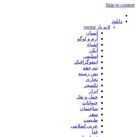
Skip to content
دانلود
لایه باز vector
انسان
آرم و لوگو
اشیاء
آیکن
اسلیمی
اینفوگرافیک
بته جقه
پس زمینه
تجاری
تکسچر
ابزار
حمل و نقل
حیوانات
ساختمان
سفر
طبیعت
عربی اسلامی
غذا