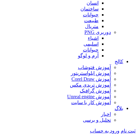
انسان
ساختمان
حیوانات
طبیعت
متریال
دوربری PNG
اشیاء
اسلیمی
حیوانات
آرم و لوگو
کالج
آموزش فتوشاپ
آموزش ایلواستریتور
آموزش Corel Draw
آموزش تریدی مکس
آموزش گرافیک
آموزش Unreal engine
آموزش کار با سایت
بلاگ
اخبار
تحلیل و برسی
ثبت نام
ورود به حساب