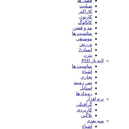
فصل ها
تمپلیت
کاراکتر
کارتون
کاتالوگ
مد و فشن
مناسبت ها
موسیقی
ورزش
انسان2
پترن
لایه باز PSD
مناسبت ها
اشیاء
تجاری
پس زمینه
استایل
رویداد ها
نرم افزار
گرافیکی
کاربردی
پلاگین
سه بعدی
اشیاء