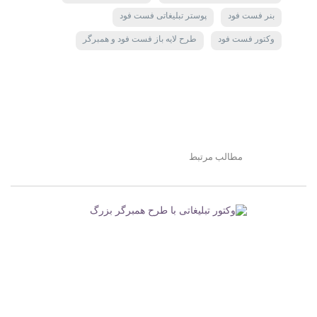
بنر فست فود
پوستر تبلیغاتی فست فود
وکتور فست فود
طرح لایه باز فست فود و همبرگر
مطالب مرتبط