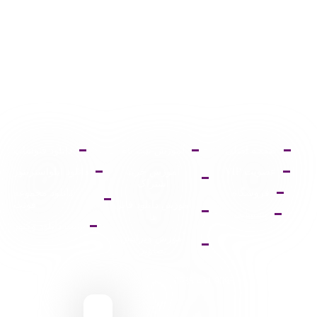
صفحه اصلی
آموزش ثبت نام
دانلود فتوشاپ
عضویت VIP
آموزش خرید
دانلود ایلواستریتور
اشتراک
فروشگاه
دانلود مجموعه
آموزش دانلود فایل
فونت
پشتیبانی
ها
پالت دانلود وکتور
آموزش ویرایش
تصاویر
9095 431 0935