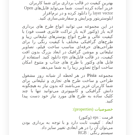
بهترین کیفیت در قالب برداری برای شما کاربران
عزیز آماده کرده است. شما می‌تواید فایل‌های Open
layer vector را دانلود کرده و در نرم‌افزار
ایلوستریتور ویرایش و سفارشی‌سازی کنید.
در این مجموعه می توانید انواع طرح های برداری
لایه باز (وکتور لایه باز تراکت فانتزی فست فود) با
کیفیت عالی و طرح انواع پوسترهای تبلیغاتی زیبا و
طرح‌های گرافیکی مختلف با کیفیت رنگی را برای
طراحی‌های حرفه‌ای مناسب ساخت فیلم، تصاویر
تبلیغاتی و موشن گرافیک در ابعاد بزرگ بدون افت
کیفیت، در قالب فایل‌های eps دانلود کنید. استفاده از
فایل های وکتور با طرح های جذاب و متنوع امکان
ساخت انواع تصاویر زیبا را به شما می‌دهد.
مجموعه
Pixia
در هر لحظه از شبانه روز مشغول
طراحی و ساخت طرح های تجاری و تبلیغاتی برای
شما کاربران عزیز می‌باشند که بدون نیاز به هیچگونه
دانش گرافیکی و کامپیوتری می‌توانید تنها با چند
کلیک ساده به طرح های مورد نیاز خود دست پیدا
کنید.
خصوصیات (properties):
فرمت : eps (وکتور)
ابعاد : کیفیت ثابت دارد و با توجه به برداری بودن
می‌توان آن را در هر ابعادی تغییر سایز داد.
سیستم رنگی : RGB