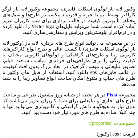
وکتور لایه باز لوگوی اسکلت فانتزی، مجموعه وکتور لایه باز لوگو
کاراکتر توسط تیم با تجربه و قدرتمند پیکسیا در طرح‌ها و سبک‌های
مختلف با بهترین کیفیت در قالب برداری برای شما کاربران عزیز
آماده کرده است. شما می‌تواید فایل‌های Vector logo را دانلود کرده
و در نرم‌افزار ایلوستریتور ویرایش و سفارشی‌سازی کنید.
در این مجموعه می توانید انواع طرح های برداری لایه باز (وکتور لایه
باز لوگوی اسکلت فانتزی) با کیفیت عالی و طرح انواع کاراکترهای
کارتونی زیبا و طرح‌های گرافیکی و لوگوهای کارتونی مختلف با
کیفیت رنگی را برای طراحی‌های حرفه‌ای مناسب ساخت فیلم،
تصاویر تبلیغاتی و موشن گرافیک در ابعاد بزرگ بدون افت کیفیت،
در قالب فایل‌های eps دانلود کنید. استفاده از فایل های وکتور با
طرح های جذاب و متنوع امکان ساخت انواع تصاویر زیبا را به شما
می‌دهد.
مجموعه
Pixia
در هر لحظه از شبانه روز مشغول طراحی و ساخت
طرح های تجاری و تبلیغاتی برای شما کاربران عزیز می‌باشند که
بدون نیاز به هیچگونه دانش گرافیکی و کامپیوتری می‌توانید تنها با
چند کلیک ساده به طرح های مورد نیاز خود دست پیدا کنید.
خصوصیات (properties):
فرمت : eps (وکتور)