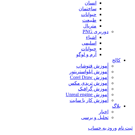
انسان
ساختمان
حیوانات
طبیعت
متریال
دوربری PNG
اشیاء
اسلیمی
حیوانات
آرم و لوگو
کالج
آموزش فتوشاپ
آموزش ایلواستریتور
آموزش Corel Draw
آموزش تریدی مکس
آموزش گرافیک
آموزش Unreal engine
آموزش کار با سایت
بلاگ
اخبار
تحلیل و برسی
ثبت نام
ورود به حساب