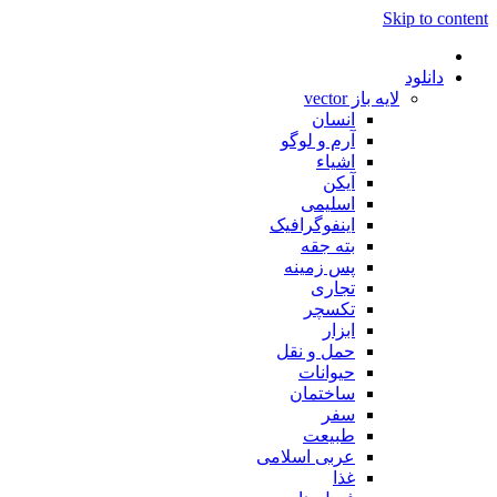
Skip to content
دانلود
لایه باز vector
انسان
آرم و لوگو
اشیاء
آیکن
اسلیمی
اینفوگرافیک
بته جقه
پس زمینه
تجاری
تکسچر
ابزار
حمل و نقل
حیوانات
ساختمان
سفر
طبیعت
عربی اسلامی
غذا