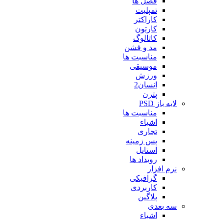
فصل ها
تمپلیت
کاراکتر
کارتون
کاتالوگ
مد و فشن
مناسبت ها
موسیقی
ورزش
انسان2
پترن
لایه باز PSD
مناسبت ها
اشیاء
تجاری
پس زمینه
استایل
رویداد ها
نرم افزار
گرافیکی
کاربردی
پلاگین
سه بعدی
اشیاء