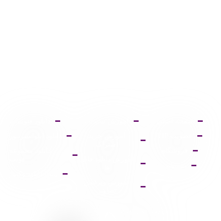
صفحه اصلی
آموزش ثبت نام
دانلود فتوشاپ
عضویت VIP
آموزش خرید
دانلود ایلواستریتور
اشتراک
فروشگاه
دانلود مجموعه
آموزش دانلود فایل
فونت
پشتیبانی
ها
پالت دانلود وکتور
آموزش ویرایش
تصاویر
9095 431 0935