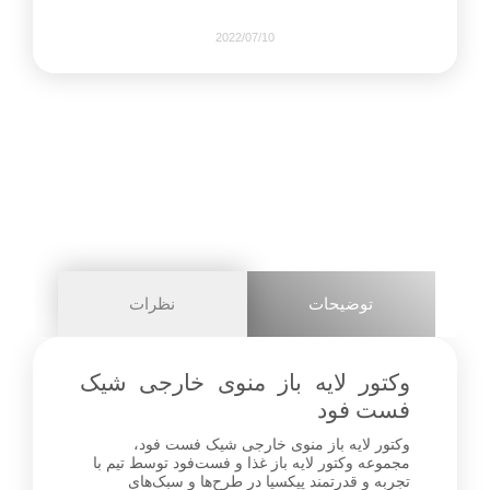
2022/07/10
889
0
share on
pinterest
توضیحات
نظرات
facebook
وکتور لایه باز منوی خارجی شیک
فست فود
وکتور لایه باز منوی خارجی شیک فست فود،
2+
مجموعه وکتور لایه باز غذا و فست‌فود توسط تیم با
تجربه و قدرتمند پیکسیا در طرح‌ها و سبک‌های