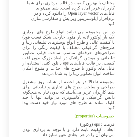
مختلف با بهترین کیفیت در قالب برداری برای شما
کاربران عزیز آماده کرده است. شما می‌تواید
فایل‌های Open layer vector را دانلود کرده و در
نرم‌افزار ایلوستریتور ویرایش و سفارشی‌سازی
کنید.
در این مجموعه می توانید انواع طرح های برداری
لایه باز (وکتور لایه باز منوی خارجی شیک فست فود)
با کیفیت عالی و طرح انواع پوسترهای تبلیغاتی زیبا و
طرح‌های گرافیکی مختلف با کیفیت رنگی را برای
طراحی‌های حرفه‌ای مناسب ساخت فیلم، تصاویر
تبلیغاتی و موشن گرافیک در ابعاد بزرگ بدون افت
کیفیت، در قالب فایل‌های eps دانلود کنید. استفاده از
فایل های وکتور با طرح های جذاب و متنوع امکان
ساخت انواع تصاویر زیبا را به شما می‌دهد.
مجموعه
Pixia
در هر لحظه از شبانه روز مشغول
طراحی و ساخت طرح های تجاری و تبلیغاتی برای
شما کاربران عزیز می‌باشند که بدون نیاز به هیچگونه
دانش گرافیکی و کامپیوتری می‌توانید تنها با چند
کلیک ساده به طرح های مورد نیاز خود دست پیدا
کنید.
خصوصیات (properties):
فرمت : eps (وکتور)
ابعاد : کیفیت ثابت دارد و با توجه به برداری بودن
می‌توان آن را در هر ابعادی تغییر سایز داد.