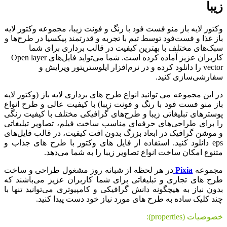
زیبا
وکتور لایه باز منو فست فود با رنگ و فونت زیبا، مجموعه وکتور لایه
باز غذا و فست‌فود توسط تیم با تجربه و قدرتمند پیکسیا در طرح‌ها و
سبک‌های مختلف با بهترین کیفیت در قالب برداری برای شما
کاربران عزیز آماده کرده است. شما می‌تواید فایل‌های Open layer
vector را دانلود کرده و در نرم‌افزار ایلوستریتور ویرایش و
سفارشی‌سازی کنید.
در این مجموعه می توانید انواع طرح های برداری لایه باز (وکتور لایه
باز منو فست فود با رنگ و فونت زیبا) با کیفیت عالی و طرح انواع
پوسترهای تبلیغاتی زیبا و طرح‌های گرافیکی مختلف با کیفیت رنگی
را برای طراحی‌های حرفه‌ای مناسب ساخت فیلم، تصاویر تبلیغاتی
و موشن گرافیک در ابعاد بزرگ بدون افت کیفیت، در قالب فایل‌های
eps دانلود کنید. استفاده از فایل های وکتور با طرح های جذاب و
متنوع امکان ساخت انواع تصاویر زیبا را به شما می‌دهد.
مجموعه
Pixia
در هر لحظه از شبانه روز مشغول طراحی و ساخت
طرح های تجاری و تبلیغاتی برای شما کاربران عزیز می‌باشند که
بدون نیاز به هیچگونه دانش گرافیکی و کامپیوتری می‌توانید تنها با
چند کلیک ساده به طرح های مورد نیاز خود دست پیدا کنید.
خصوصیات (properties):