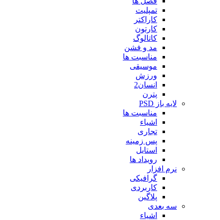
فصل ها
تمپلیت
کاراکتر
کارتون
کاتالوگ
مد و فشن
مناسبت ها
موسیقی
ورزش
انسان2
پترن
لایه باز PSD
مناسبت ها
اشیاء
تجاری
پس زمینه
استایل
رویداد ها
نرم افزار
گرافیکی
کاربردی
پلاگین
سه بعدی
اشیاء