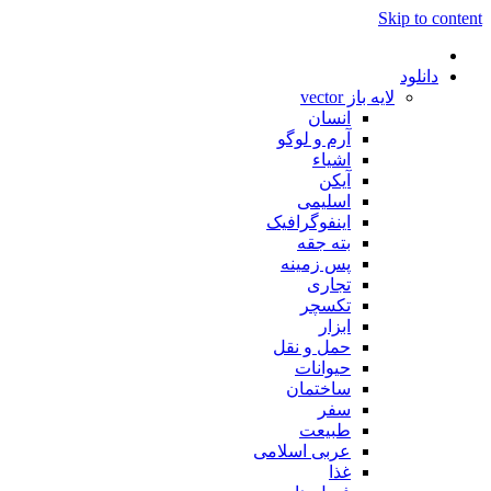
Skip to content
دانلود
لایه باز vector
انسان
آرم و لوگو
اشیاء
آیکن
اسلیمی
اینفوگرافیک
بته جقه
پس زمینه
تجاری
تکسچر
ابزار
حمل و نقل
حیوانات
ساختمان
سفر
طبیعت
عربی اسلامی
غذا