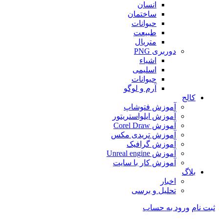
انسان
ساختمان
حیوانات
طبیعت
متریال
دوربری PNG
اشیاء
اسلیمی
حیوانات
آرم و لوگو
کالج
آموزش فتوشاپ
آموزش ایلواستریتور
آموزش Corel Draw
آموزش تریدی مکس
آموزش گرافیک
آموزش Unreal engine
آموزش کار با سایت
بلاگ
اخبار
تحلیل و برسی
ثبت نام
ورود به حساب