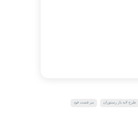
طرح لایه باز رستوران
بنر فست فود