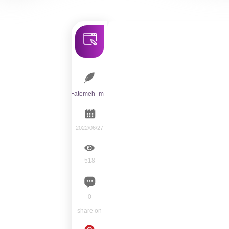
Fatemeh_m
2022/06/27
518
0
share on