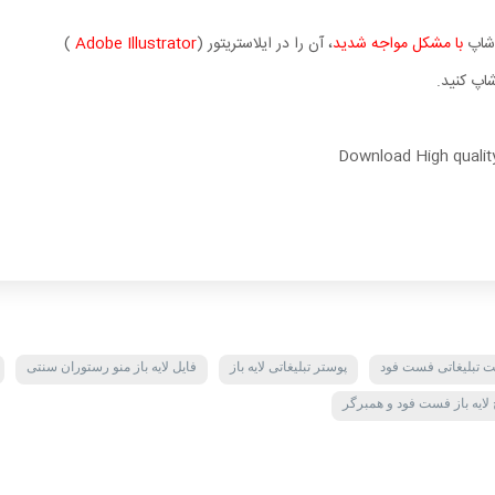
وشاپ
با مشکل مواجه شدید
، آن را در ایلاستریتور (
Adobe Illustrator
)
اپ کنید.
Download High qualit
ت تبلیغاتی فست فود
پوستر تبلیغاتی لایه باز
فایل لایه باز منو رستوران سنتی
ایه باز فست فود و همبرگر