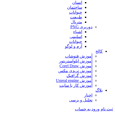
انسان
ساختمان
حیوانات
طبیعت
متریال
دوربری PNG
اشیاء
اسلیمی
حیوانات
آرم و لوگو
کالج
آموزش فتوشاپ
آموزش ایلواستریتور
آموزش Corel Draw
آموزش تریدی مکس
آموزش گرافیک
آموزش Unreal engine
آموزش کار با سایت
بلاگ
اخبار
تحلیل و برسی
ثبت نام
ورود به حساب