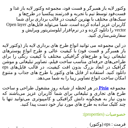
وکتور لایه باز همبرگر و فست فود، مجموعه وکتور لایه باز غذا و
فست‌فود توسط تیم با تجربه و قدرتمند پیکسیا در طرح‌ها و
سبک‌های مختلف با بهترین کیفیت در قالب برداری برای شما
کاربران عزیز آماده کرده است. شما می‌تواید فایل‌های Open layer
vector را دانلود کرده و در نرم‌افزار ایلوستریتور ویرایش و
سفارشی‌سازی کنید.
در این مجموعه می توانید انواع طرح های برداری لایه باز (وکتور لایه
باز همبرگر و فست فود) با کیفیت عالی و طرح انواع پوسترهای
تبلیغاتی زیبا و طرح‌های گرافیکی مختلف با کیفیت رنگی را برای
طراحی‌های حرفه‌ای مناسب ساخت فیلم، تصاویر تبلیغاتی و موشن
گرافیک در ابعاد بزرگ بدون افت کیفیت، در قالب فایل‌های eps
دانلود کنید. استفاده از فایل های وکتور با طرح های جذاب و متنوع
امکان ساخت انواع تصاویر زیبا را به شما می‌دهد.
مجموعه
Pixia
در هر لحظه از شبانه روز مشغول طراحی و ساخت
طرح های تجاری و تبلیغاتی برای شما کاربران عزیز می‌باشند که
بدون نیاز به هیچگونه دانش گرافیکی و کامپیوتری می‌توانید تنها با
چند کلیک ساده به طرح های مورد نیاز خود دست پیدا کنید.
خصوصیات (properties):
فرمت : eps (وکتور)