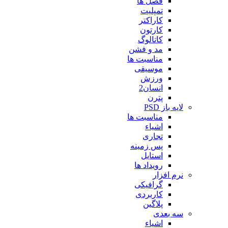
فصل ها
تمپلیت
کاراکتر
کارتون
کاتالوگ
مد و فشن
مناسبت ها
موسیقی
ورزش
انسان2
پترن
لایه باز PSD
مناسبت ها
اشیاء
تجاری
پس زمینه
استایل
رویداد ها
نرم افزار
گرافیکی
کاربردی
پلاگین
سه بعدی
اشیاء