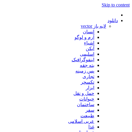
Skip to content
دانلود
لایه باز vector
انسان
آرم و لوگو
اشیاء
آیکن
اسلیمی
اینفوگرافیک
بته جقه
پس زمینه
تجاری
تکسچر
ابزار
حمل و نقل
حیوانات
ساختمان
سفر
طبیعت
عربی اسلامی
غذا