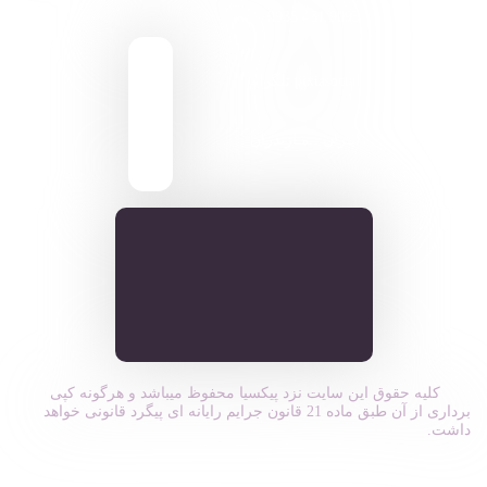
9095 431 0935
pixiasocial تلگرام
ایـران . مـازندران
کلیه حقوق این سایت نزد پیکسیا محفوظ میباشد و هرگونه کپی
برداری از آن طبق ماده 21 قانون جرایم رایانه ای پیگرد قانونی خواهد
داشت.