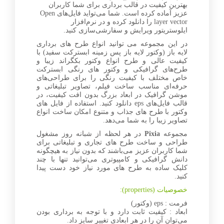
بهترین کیفیت در قالب برداری برای شما کاربران
عزیز آماده کرده است. شما می‌تواید فایل‌های Open
layer vector را دانلود کرده و در نرم‌افزار
ایلوستریتور ویرایش و سفارشی‌سازی کنید.
در این مجموعه می توانید انواع طرح های برداری
لایه باز (وکتور لایه باز پس زمینه ابسترکت سفید) با
کیفیت عالی و طرح انواع وکتور بکگراند زیبا و
طرح‌های گرافیکی و وکتور های رنگی ابسترکت
خاص مختلف با کیفیت رنگی را برای طراحی‌های
حرفه‌ای مناسب ساخت فیلم، تصاویر تبلیغاتی و
موشن گرافیک در ابعاد بزرگ بدون افت کیفیت، در
قالب فایل‌های eps دانلود کنید. استفاده از فایل های
وکتور با طرح های جذاب و متنوع امکان ساخت انواع
تصاویر زیبا را به شما می‌دهد.
مجموعه
Pixia
در هر لحظه از شبانه روز مشغول
طراحی و ساخت طرح های تجاری و تبلیغاتی برای
شما کاربران عزیز می‌باشند که بدون نیاز به هیچگونه
دانش گرافیکی و کامپیوتری می‌توانید تنها با چند
کلیک ساده به طرح های مورد نیاز خود دست پیدا
کنید.
خصوصیات (properties):
فرمت : eps (وکتور)
ابعاد : کیفیت ثابت دارد و با توجه به برداری بودن
می‌توان آن را در هر ابعادی تغییر سایز داد.