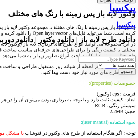
توضیحات
نظرات
پیکسیا
وکتور لایه باز پس زمینه با رنگ های مختلف
پیکسیا
وکتور لایه باز پس زمینه با رنگ های مختلف، مجموعه وکتور لایه باز 
کرده است. شما می‌تواید فایل‌های Open layer vector را دانلود کرده و در نرم‌افزار ایلوستریتور ویرایش و سفارشی‌سازی کنید.
دانلود طرح لایه باز | دانلود وکتور | دانلود دورب
در این مجموعه می توانید انواع طرح های برداری لایه باز (وکتور لا
های جذاب و متنوع امکان ساخت انواع تصاویر زیبا را به شما می‌دهد.
مجموعه
Pixia
در هر لحظه از شبانه روز مشغول طراحی و ساخت طرح ها
ساده به طرح های مورد نیاز خود دست پیدا کنید.
خصوصیات (properties):
فرمت : eps (وکتور)
ابعاد : کیفیت ثابت دارد و با توجه به برداری بودن می‌توان آن را در هر ا
سیستم رنگی : RGB
حجم: 2.2MB
نحوه استفاده (user manual):
توجه : اگر هنگام استفاده از طرح های وکتور در فتوشاپ
با مشکل موا