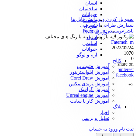
انسان
ساختمان
حیوانات
نحوه باز کردن و ویرایش فایل ها
طبیعت
سفارش طراحی اختصاصی
متریال
ناشر/نویسنده:
Fatemeh_m
دوربری PNG
اشیاء
Fatemeh_m
اسلیمی
2022/05/24
حیوانات
1070
آرم و لوگو
0
کالج
share on
آموزش فتوشاپ
pinterest
آموزش ایلواستریتور
facebook
آموزش Corel Draw
آموزش تریدی مکس
2+
آموزش گرافیک
آموزش Unreal engine
آموزش کار با سایت
بلاگ
اخبار
تحلیل و برسی
ثبت نام
ورود به حساب