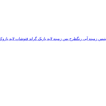
ت
پس زمینه آبی رنگ
طرح پس زمینه لایه باز
بک گراند فتوشاپ لایه باز
وکت