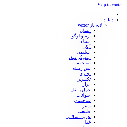
Skip to content
دانلود
لایه باز vector
انسان
آرم و لوگو
اشیاء
آیکن
اسلیمی
اینفوگرافیک
بته جقه
پس زمینه
تجاری
تکسچر
ابزار
حمل و نقل
حیوانات
ساختمان
سفر
طبیعت
عربی اسلامی
غذا