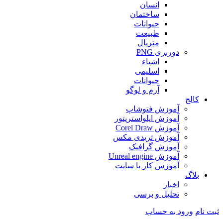
انسان
ساختمان
حیوانات
طبیعت
متریال
دوربری PNG
اشیاء
اسلیمی
حیوانات
آرم و لوگو
کالج
آموزش فتوشاپ
آموزش ایلواستریتور
آموزش Corel Draw
آموزش تریدی مکس
آموزش گرافیک
آموزش Unreal engine
آموزش کار با سایت
بلاگ
اخبار
تحلیل و برسی
ثبت نام
ورود به حساب