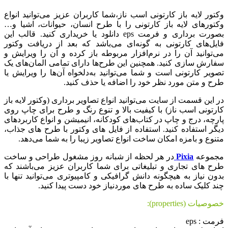
وکتور لایه باز کارتونی اسب ناز،شما کاربران عزیز می‌توانید انواع
وکتورهای لایه باز کارتونی را با طرح انسان، حیوانات، اشیا و…
بصورت برداری و فرمت eps دانلود یا خریداری کنید. قالب این
فایل‌های کارتونی به گونه‌ای می‌باشد که بعد از دریافت وکتور
می‌توانید آن را در نرم‌افزار مربوطه باز کرده و آن را ویرایش و
سفارش سازی کنید. همچنین این طرح‌ها دارای تمامی المان‌های یک
تصویر کارتونی است و شما می‌توانید به‌دلخواه آن‌ها را ویرایش یا
طرح و متن مورد نظر خود را اضافه یا حذف کنید.
در این قسمت از سایت می‌توانید انواع تصاویر برداری (وکتور لایه باز
کارتونی اسب ناز) با کیفیت بالا و تنوع رنگ و طرح برای چاپ روی
پارچه، درج و چاپ در کتاب‌های کودکانه، انیمیشن و انواع کاربردهای
دیگر استفاده کنید. استفاده از فایل های وکتور با طرح های جذاب،
متنوع و بامزه امکان ساخت انواع تصاویر زیبا را به شما می‌دهد.
مجموعه
Pixia
در هر لحظه از شبانه روز مشغول طراحی و ساخت
طرح های تجاری و تبلیغاتی برای شما کاربران عزیز می‌باشند که
بدون نیاز به هیچگونه دانش گرافیکی و کامپیوتری می‌توانید تنها با
چند کلیک ساده به طرح های موردنیاز خود دست پیدا کنید.
خصوصیات (properties):
فرمت : eps