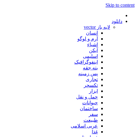
Skip to content
دانلود
لایه باز vector
انسان
آرم و لوگو
اشیاء
آیکن
اسلیمی
اینفوگرافیک
بته جقه
پس زمینه
تجاری
تکسچر
ابزار
حمل و نقل
حیوانات
ساختمان
سفر
طبیعت
عربی اسلامی
غذا