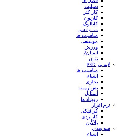
فصل ها
تمپلیت
کاراکتر
کارتون
کاتالوگ
مد و فشن
مناسبت ها
موسیقی
ورزش
انسان2
پترن
لایه باز PSD
مناسبت ها
اشیاء
تجاری
پس زمینه
استایل
رویداد ها
نرم افزار
گرافیکی
کاربردی
پلاگین
سه بعدی
اشیاء