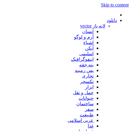
Skip to content
دانلود
لایه باز vector
انسان
آرم و لوگو
اشیاء
آیکن
اسلیمی
اینفوگرافیک
بته جقه
پس زمینه
تجاری
تکسچر
ابزار
حمل و نقل
حیوانات
ساختمان
سفر
طبیعت
عربی اسلامی
غذا