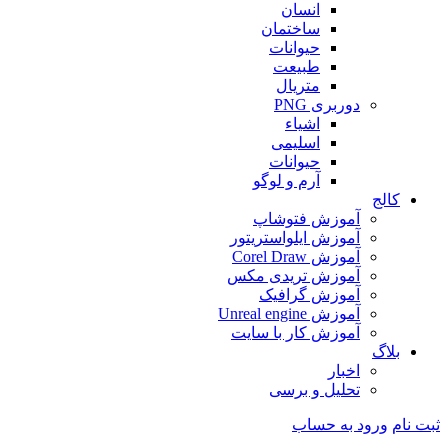
انسان
ساختمان
حیوانات
طبیعت
متریال
دوربری PNG
اشیاء
اسلیمی
حیوانات
آرم و لوگو
کالج
آموزش فتوشاپ
آموزش ایلواستریتور
آموزش Corel Draw
آموزش تریدی مکس
آموزش گرافیک
آموزش Unreal engine
آموزش کار با سایت
بلاگ
اخبار
تحلیل و برسی
ثبت نام
ورود به حساب