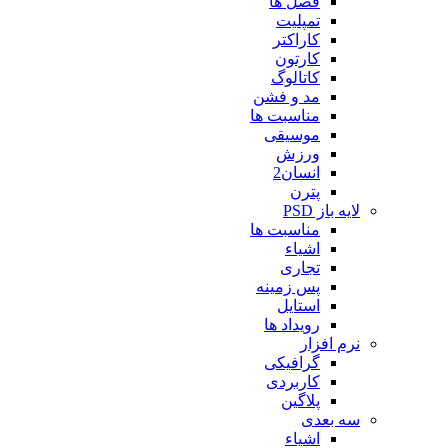
فصل ها
تمپلیت
کاراکتر
کارتون
کاتالوگ
مد و فشن
مناسبت ها
موسیقی
ورزش
انسان2
پترن
لایه باز PSD
مناسبت ها
اشیاء
تجاری
پس زمینه
استایل
رویداد ها
نرم افزار
گرافیکی
کاربردی
پلاگین
سه بعدی
اشیاء