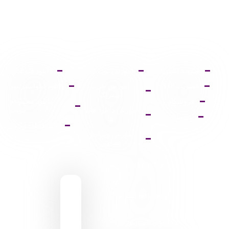
صفحه اصلی
آموزش ثبت نام
دانلود فتوشاپ
عضویت VIP
آموزش خرید
دانلود ایلواستریتور
اشتراک
فروشگاه
دانلود مجموعه
آموزش دانلود فایل
فونت
پشتیبانی
ها
پالت دانلود وکتور
آموزش ویرایش
تصاویر
9095 431 0935
pixiasocial تلگرام
ایـران . مـازندران