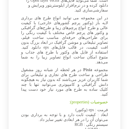
است. شما می‌تواید فایل‌های Open layer vector را
دانلود کرده و در نرم‌افزار ایلوستریتور ویرایش و
سفارشی‌سازی کنید.
در این مجموعه می توانید انواع طرح های برداری
لایه باز (وکتور پرچم کشورهای خارجی) با کیفیت
عالی و طرح انواع پرچم‌های زیبا و طرح‌های گرافیکی
و وکتور های پرچم خاص مختلف با کیفیت رنگی را
برای طراحی‌های حرفه‌ای مناسب ساخت فیلم،
تصاویر تبلیغاتی و موشن گرافیک در ابعاد بزرگ بدون
افت کیفیت، در قالب فایل‌های eps دانلود کنید.
استفاده از فایل های وکتور با طرح های جذاب و
متنوع امکان ساخت انواع تصاویر زیبا را به شما
می‌دهد.
مجموعه
Pixia
در هر لحظه از شبانه روز مشغول
طراحی و ساخت طرح های تجاری و تبلیغاتی برای
شما کاربران عزیز می‌باشند که بدون نیاز به هیچگونه
دانش گرافیکی و کامپیوتری می‌توانید تنها با چند
کلیک ساده به طرح های مورد نیاز خود دست پیدا
کنید.
خصوصیات (properties):
فرمت : eps (وکتور)
ابعاد : کیفیت ثابت دارد و با توجه به برداری بودن
می‌توان آن را در هر ابعادی تغییر سایز داد.
سیستم رنگی : RGB