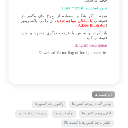
حجم: 1.93MB
نحوه استفاده (user manual):
توجه : اگر هنگام استفاده از طرح های وکتور در
فتوشاپ
با مشکل مواجه شدید
، آن را در ایلاستریتور
)
Adobe Illustrator
(
باز کرده و سپس با فرمت دیگری ذخیره و وارد
فتوشاپ کنید.
English description:
Download Vector flag of foreign countries
# برچسب ها
وکتور لایه باز پرچم کشور ها
وکتور پرچم کشور ها
آیکون پرچم کشور ها
لوگو کشور ها
پرچم خارج از کشور
عکس پرچم کشور ها با کیفیت بالا