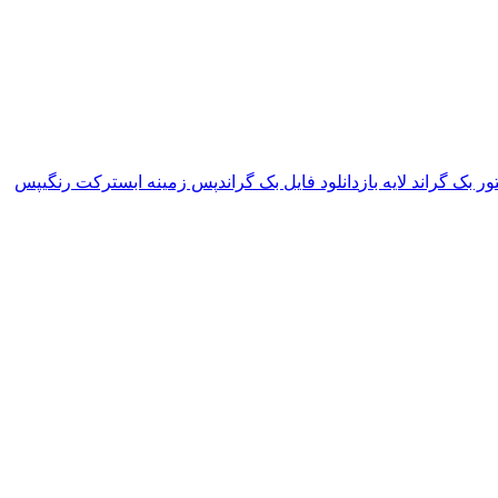
ور بک گراند لایه باز
دانلود فایل بک گراند
پس زمینه ابسترکت رنگی
پس