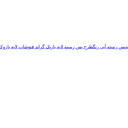
ت
پس زمینه آبی رنگ
طرح پس زمینه لایه باز
بک گراند فتوشاپ لایه باز
وکت