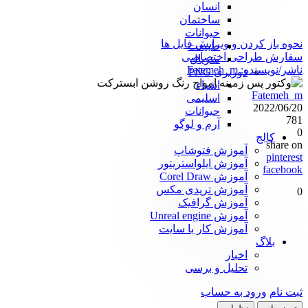
انسان
ساختمان
حیوانات
نحوه باز کردن و ویرایش فایل ها
طبیعت
سفارش طراحی اختصاصی
متریال
ناشر/نویسنده:
Fatemeh_m
دوربری PNG
اشیاء
Fatemeh_m
اسلیمی
2022/06/20
حیوانات
781
آرم و لوگو
0
کالج
share on
آموزش فتوشاپ
pinterest
آموزش ایلواستریتور
facebook
آموزش Corel Draw
آموزش تریدی مکس
0
آموزش گرافیک
آموزش Unreal engine
آموزش کار با سایت
بلاگ
اخبار
تحلیل و برسی
ثبت نام
ورود به حساب