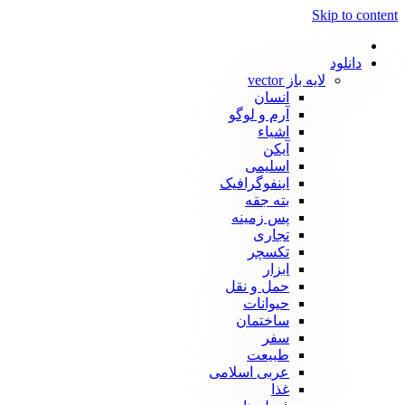
Skip to content
دانلود
لایه باز vector
انسان
آرم و لوگو
اشیاء
آیکن
اسلیمی
اینفوگرافیک
بته جقه
پس زمینه
تجاری
تکسچر
ابزار
حمل و نقل
حیوانات
ساختمان
سفر
طبیعت
عربی اسلامی
غذا