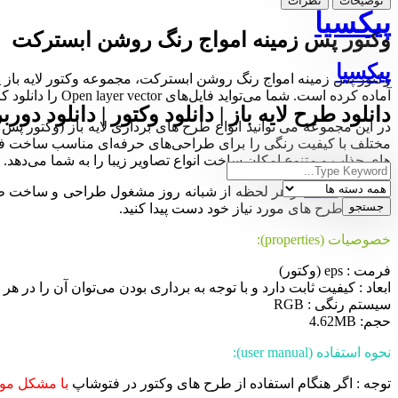
توضیحات
نظرات
پیکسیا
وکتور پس زمینه امواج رنگ روشن ابسترکت
پیکسیا
وکتور پس زمینه امواج رنگ روشن ابسترکت، مجموعه وکتور لایه باز پس
آماده کرده است. شما می‌تواید فایل‌های Open layer vector را دانلود کرده و در نرم‌افزار ایلوستریتور ویرایش و سفارشی‌سازی کنید.
دانلود طرح لایه باز | دانلود وکتور | دانلود دورب
در این مجموعه می توانید انواع طرح های برداری لایه باز (وکتور پ
های جذاب و متنوع امکان ساخت انواع تصاویر زیبا را به شما می‌دهد.
مجموعه
Pixia
در هر لحظه از شبانه روز مشغول طراحی و ساخت طرح ها
ساده به طرح های مورد نیاز خود دست پیدا کنید.
خصوصیات (properties):
فرمت : eps (وکتور)
ابعاد : کیفیت ثابت دارد و با توجه به برداری بودن می‌توان آن را در هر ا
سیستم رنگی : RGB
حجم: 4.62MB
نحوه استفاده (user manual):
توجه : اگر هنگام استفاده از طرح های وکتور در فتوشاپ
با مشکل موا