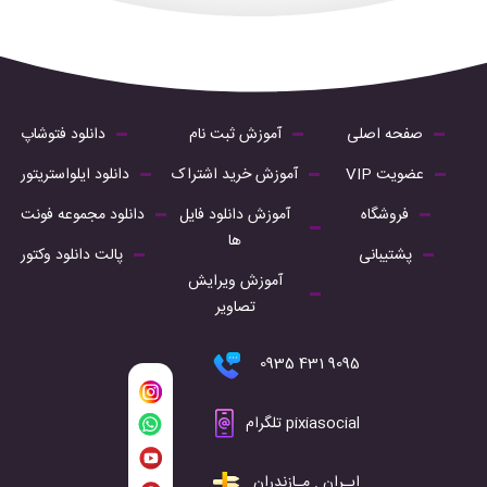
صفحه اصلی
آموزش ثبت نام
دانلود فتوشاپ
عضویت VIP
آموزش خرید اشتراک
دانلود ایلواستریتور
فروشگاه
آموزش دانلود فایل
دانلود مجموعه فونت
ها
پشتیبانی
پالت دانلود وکتور
آموزش ویرایش
تصاویر
9095 431 0935
pixiasocial تلگرام
ایـران . مـازندران