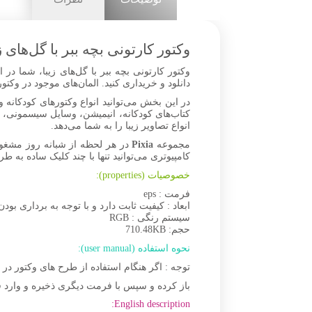
وکتور کارتونی بچه ببر با گل‌های ز
دانلود و خریداری کنید. المان‌های موجود در وک
در این بخش می‌توانید انواع وکتورهای کودکانه و 
کتاب‌های کودکانه، انیمیشن، وسایل سیسمونی، چا
انواع تصاویر زیبا را به شما می‌دهد.
مجموعه
Pixia
در هر لحظه از شبانه روز مشغو
کامپیوتری می‌توانید تنها با چند کلیک ساده به ط
خصوصیات (properties):
فرمت : eps
ابعاد : کیفیت ثابت دارد و با توجه به برداری بودن 
سیستم رنگی : RGB
حجم: 710.48KB
نحوه استفاده (user manual):
توجه : اگر هنگام استفاده از طرح های وکتور د
باز کرده و سپس با فرمت دیگری ذخیره و وارد ف
English description: