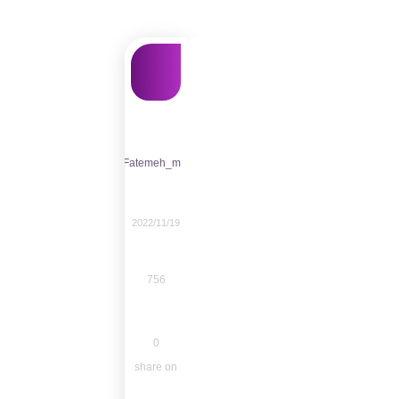
Fatemeh_m
2022/11/19
756
0
share on