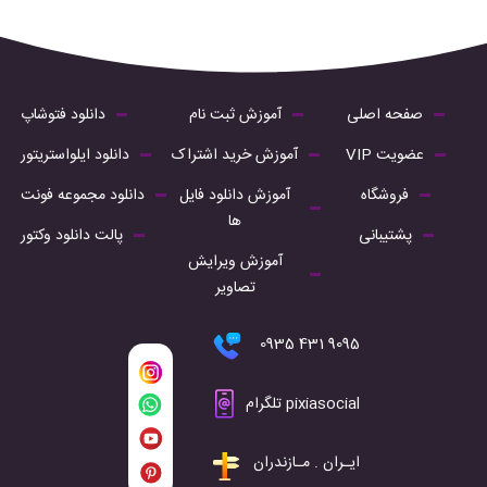
صفحه اصلی
آموزش ثبت نام
دانلود فتوشاپ
عضویت VIP
آموزش خرید اشتراک
دانلود ایلواستریتور
فروشگاه
آموزش دانلود فایل
دانلود مجموعه فونت
ها
پشتیبانی
پالت دانلود وکتور
آموزش ویرایش
تصاویر
9095 431 0935
pixiasocial تلگرام
ایـران . مـازندران