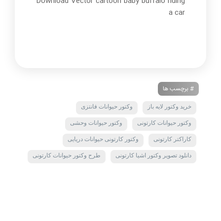
Download Vector cartoon baby buffalo riding
a car
# برچسب ها
خرید وکتور لایه باز
وکتور حیوانات فانتزی
وکتور حیوانات کارتونی
وکتور حیوانات وحشی
کاراکتر کارتونی
وکتور کارتونی حیوانات دریایی
دانلود تصویر وکتور اشیا کارتونی
طرح وکتور حیوانات کارتونی