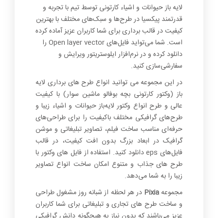
0
لایه باز حیوانات و اشیاء کارتونی توسط تیم با تجربه و
قدرتمند پیکسیا در طرح‌ها و سبک‌های مختلف با بهترین
کیفیت در قالب برداری برای شما کاربران عزیز آماده کرده
است. شما می‌تواید فایل‌های Open layer vector را
دانلود کرده و در نرم‌افزار ایلوستریتور ویرایش و
سفارشی‌سازی کنید.
در این مجموعه می توانید انواع طرح های برداری لایه
باز (وکتور کارتونی بچه بوفالو ماشین سوار) با کیفیت
عالی و طرح انواع وکتور لایه‌باز حیوانات و اشیاء زیبا و
طرح‌های گرافیکی مختلف باکیفیت را برای طراحی‌های
حرفه‌ای مناسب ساخت فیلم، تصاویر تبلیغاتی و موشن
گرافیک در ابعاد بزرگ بدون افت کیفیت، در قالب
فایل‌های eps دانلود کنید. استفاده از فایل های وکتور با
طرح های جذاب و متنوع امکان ساخت انواع تصاویر
زیبا را به شما می‌دهد.
مجموعه
Pixia
در هر لحظه از شبانه روز مشغول طراحی
و ساخت طرح های تجاری و تبلیغاتی برای شما کاربران
عزیز می‌باشند که بدون نیاز به هیچگونه دانش گرافیکی