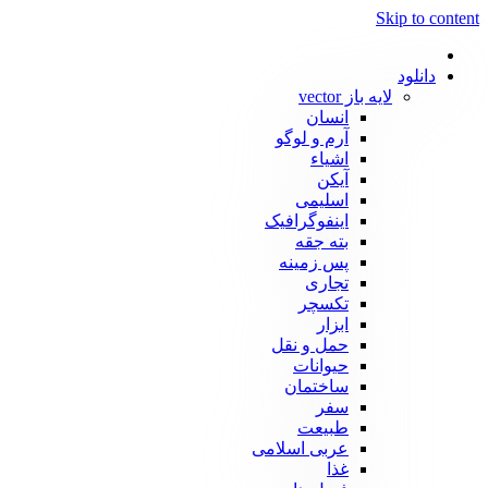
Skip to content
دانلود
لایه باز vector
انسان
آرم و لوگو
اشیاء
آیکن
اسلیمی
اینفوگرافیک
بته جقه
پس زمینه
تجاری
تکسچر
ابزار
حمل و نقل
حیوانات
ساختمان
سفر
طبیعت
عربی اسلامی
غذا