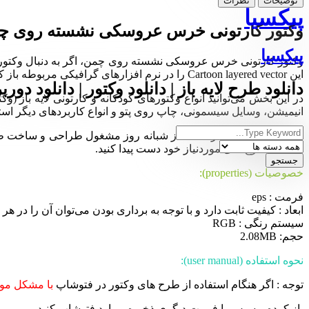
توضیحات
نظرات
پیکسیا
وکتور کارتونی خرس عروسکی نشسته روی چ
پیکسیا
این Cartoon layered vector را در نرم افزارهای گرافیکی مربوطه باز کرده و تمامی ویرایش‌های مورد نظر را با سلیقه خود اضافه، حذف یا ویرایش کنید.
دانلود طرح لایه باز | دانلود وکتور | دانلود دورب
در این بخش می‌توانید انواع وکتورهای کودکانه و کارتونی لایه باز
انیمیشن، وسایل سیسمونی، چاپ روی پتو و انواع کاربردهای دیگر استفا
مجموعه
Pixia
در هر لحظه از شبانه روز مشغول طراحی و ساخت طرح ها
ساده به طرح های موردنیاز خود دست پیدا کنید.
خصوصیات (properties):
فرمت : eps
ابعاد : کیفیت ثابت دارد و با توجه به برداری بودن می‌توان آن را در هر ان
سیستم رنگی : RGB
حجم: 2.08MB
نحوه استفاده (user manual):
توجه : اگر هنگام استفاده از طرح های وکتور در فتوشاپ
با مشکل موا
باز کرده و سپس با فرمت دیگری ذخیره و وارد فتوشاپ کنید.