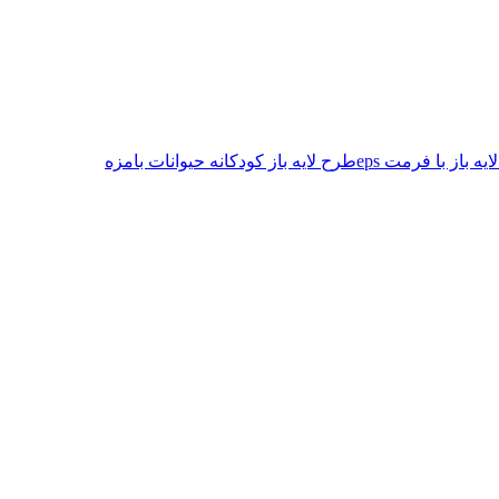
یه باز با فرمت eps
طرح لایه باز کودکانه حیوانات بامزه