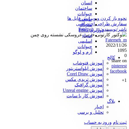
انسان
ساختمان
حیوانات
نحوه باز کردن و ویرایش فایل ها
طبیعت
سفارش طراحی اختصاصی
متریال
ناشر/نویسنده:
Fatemeh_m
دوربری PNG
اشیاء
Fatemeh_m
اسلیمی
2022/11/26
حیوانات
1095
آرم و لوگو
0
کالج
share on
آموزش فتوشاپ
pinterest
آموزش ایلواستریتور
facebook
آموزش Corel Draw
آموزش تریدی مکس
1+
آموزش گرافیک
آموزش Unreal engine
آموزش کار با سایت
بلاگ
اخبار
تحلیل و برسی
ثبت نام
ورود به حساب