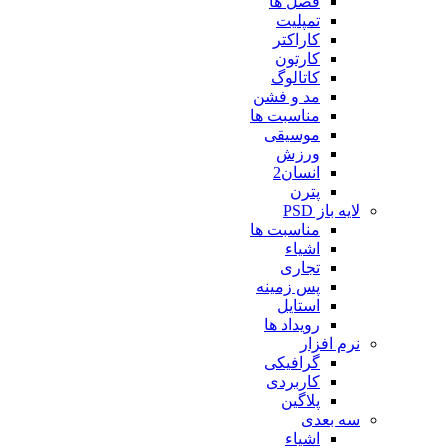
فصل ها
تمپلیت
کاراکتر
کارتون
کاتالوگ
مد و فشن
مناسبت ها
موسیقی
ورزش
انسان2
پترن
لایه باز PSD
مناسبت ها
اشیاء
تجاری
پس زمینه
استایل
رویداد ها
نرم افزار
گرافیکی
کاربردی
پلاگین
سه بعدی
اشیاء