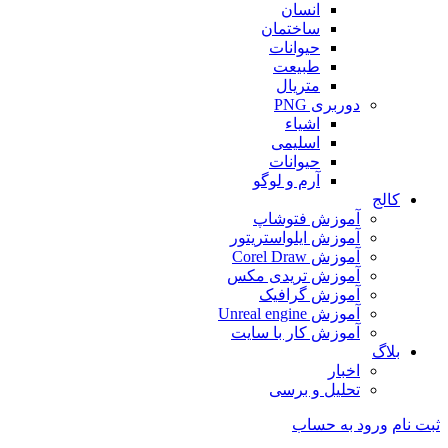
انسان
ساختمان
حیوانات
طبیعت
متریال
دوربری PNG
اشیاء
اسلیمی
حیوانات
آرم و لوگو
کالج
آموزش فتوشاپ
آموزش ایلواستریتور
آموزش Corel Draw
آموزش تریدی مکس
آموزش گرافیک
آموزش Unreal engine
آموزش کار با سایت
بلاگ
اخبار
تحلیل و برسی
ثبت نام
ورود به حساب