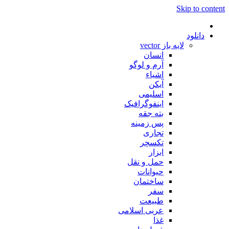
Skip to content
دانلود
لایه باز vector
انسان
آرم و لوگو
اشیاء
آیکن
اسلیمی
اینفوگرافیک
بته جقه
پس زمینه
تجاری
تکسچر
ابزار
حمل و نقل
حیوانات
ساختمان
سفر
طبیعت
عربی اسلامی
غذا