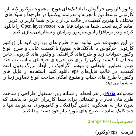
وکتور کارتونی خرگوش با بادکنک‌های هویج، مجموعه وکتور لایه باز
کارتونی توسط تیم با تجربه و قدرتمند پیکسیا در طرح‌ها و سبک‌های
مختلف با بهترین کیفیت در قالب برداری برای شما کاربران عزیز
آماده کرده است. شما می‌تواید فایل‌های Open layer vector را دانلود
کرده و در نرم‌افزار ایلوستریتور ویرایش و سفارشی‌سازی کنید.
در این مجموعه می توانید انواع طرح های برداری لایه باز (وکتور
کارتونی خرگوش با بادکنک‌های هویج) با کیفیت عالی و طرح انواع
وکتور حیوانات زیبا و طرح‌های گرافیکی و وکتور های کارتونی خاص
مختلف با کیفیت رنگی را برای طراحی‌های حرفه‌ای مناسب ساخت
فیلم، تصاویر تبلیغاتی و موشن گرافیک در ابعاد بزرگ بدون افت
کیفیت، در قالب فایل‌های eps دانلود کنید. استفاده از فایل های
وکتور با طرح های جذاب و متنوع امکان ساخت انواع تصاویر زیبا را
به شما می‌دهد.
مجموعه
Pixia
در هر لحظه از شبانه روز مشغول طراحی و ساخت
طرح های تجاری و تبلیغاتی برای شما کاربران عزیز می‌باشند که
بدون نیاز به هیچگونه دانش گرافیکی و کامپیوتری می‌توانید تنها با
چند کلیک ساده به طرح های مورد نیاز خود دست پیدا کنید.
خصوصیات (properties):
فرمت : eps (وکتور)