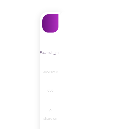
Fatemeh_m
2022/12/03
656
0
share on