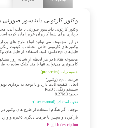
وکتور کارتونی دایناسور صورتی ب
وکتور کارتونی دایناسور صورتی با قلب آبی، مجمو
برداری برای شما کاربران عزیز آماده کرده است. شما می‌تواید فایل‌های Open layer vector را دانلود کرده و
در این مجموعه می توانید انواع طرح های برداری
وکتور های کارتونی خاص مختلف با کیفیت رنگی 
فایل‌های eps دانلود کنید. استفاده از فایل های وکتور با طرح های جذاب و متنوع امکان ساخت انواع تصاویر زیبا را به شما می‌دهد.
مجموعه
Pixia
در هر لحظه از شبانه روز مشغو
کامپیوتری می‌توانید تنها با چند کلیک ساده به طر
خصوصیات (properties):
فرمت : eps (وکتور)
ابعاد : کیفیت ثابت دارد و با توجه به برداری بودن
سیستم رنگی : RGB
حجم: 8.27MB
نحوه استفاده (user manual):
توجه : اگر هنگام استفاده از طرح های وکتور د
باز کرده و سپس با فرمت دیگری ذخیره و وارد ف
English description: