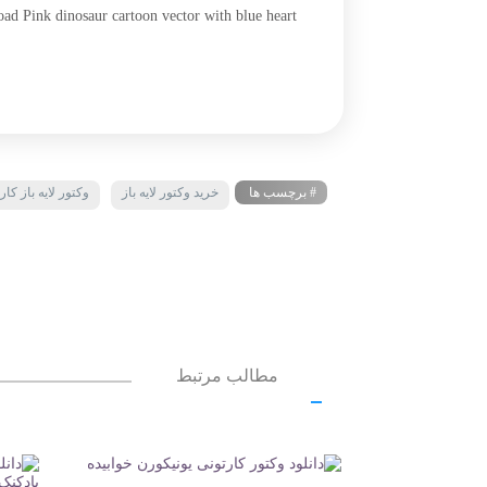
ad Pink dinosaur cartoon vector with blue heart
# برچسب ها
خرید وکتور لایه باز
وکتور لایه باز کار
مطالب مرتبط