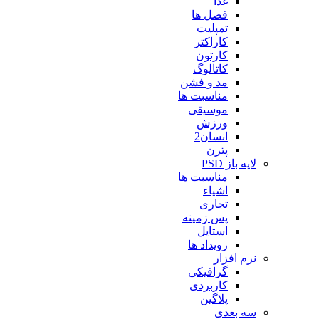
غذا
فصل ها
تمپلیت
کاراکتر
کارتون
کاتالوگ
مد و فشن
مناسبت ها
موسیقی
ورزش
انسان2
پترن
لایه باز PSD
مناسبت ها
اشیاء
تجاری
پس زمینه
استایل
رویداد ها
نرم افزار
گرافیکی
کاربردی
پلاگین
سه بعدی