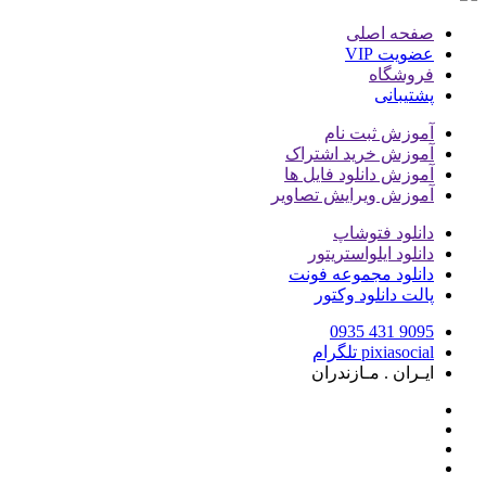
صفحه اصلی
عضویت VIP
فروشگاه
پشتیبانی
آموزش ثبت نام
آموزش خرید اشتراک
آموزش دانلود فایل ها
آموزش ویرایش تصاویر
دانلود فتوشاپ
دانلود ایلواستریتور
دانلود مجموعه فونت
پالت دانلود وکتور
9095 431 0935
pixiasocial تلگرام
ایـران . مـازندران