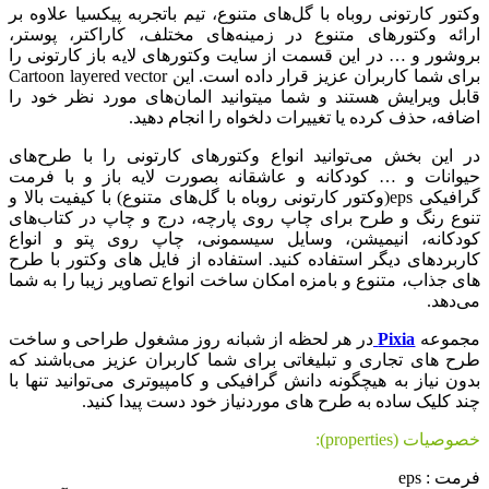
تور کارتونی روباه با گل‌های متنوع، تیم باتجربه پیکسیا علاوه بر
ائه وکتورهای متنوع در زمینه‌های مختلف، کاراکتر، پوستر،
وشور و … در این قسمت از سایت وکتورهای لایه باز کارتونی را
برای شما کاربران عزیز قرار داده است. این Cartoon layered vector
بل ویرایش هستند و شما میتوانید المان‌های مورد نظر خود را
افه، حذف کرده یا تغییرات دلخواه را انجام دهید.
 این بخش می‌توانید انواع وکتورهای کارتونی را با طرح‌های
وانات و … کودکانه و عاشقانه بصورت لایه باز و با فرمت
گرافیکی eps(وکتور کارتونی روباه با گل‌های متنوع) با کیفیت بالا و
وع رنگ و طرح برای چاپ روی پارچه، درج و چاپ در کتاب‌های
دکانه، انیمیشن، وسایل سیسمونی، چاپ روی پتو و انواع
ربردهای دیگر استفاده کنید. استفاده از فایل های وکتور با طرح
ی جذاب، متنوع و بامزه امکان ساخت انواع تصاویر زیبا را به شما
‌دهد.
جموعه
Pixia
در هر لحظه از شبانه روز مشغول طراحی و ساخت
ح های تجاری و تبلیغاتی برای شما کاربران عزیز می‌باشند که
ون نیاز به هیچگونه دانش گرافیکی و کامپیوتری می‌توانید تنها با
د کلیک ساده به طرح های موردنیاز خود دست پیدا کنید.
صیات (properties):
مت : eps