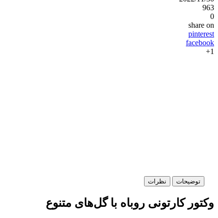
9
share 
pintere
facebo
توضیحات
نظرات
کتور کارتونی روباه با گل‌های متنوع