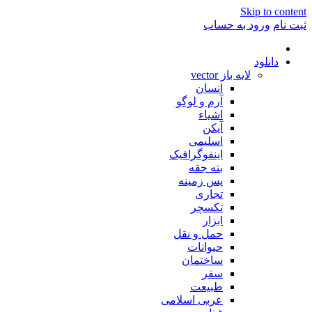
Skip to conte
ت نام
ورود به حساب
دانلود
لایه باز vector
انسان
آرم و لوگو
اشیاء
آیکن
اسلیمی
اینفوگرافیک
بته جقه
پس زمینه
تجاری
تکسچر
ابزار
حمل و نقل
حیوانات
ساختمان
سفر
طبیعت
عربی اسلامی