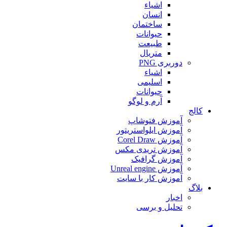
اشیاء
انسان
ساختمان
حیوانات
طبیعت
متریال
دوربری PNG
اشیاء
اسلیمی
حیوانات
آرم و لوگو
کالج
آموزش فتوشاپ
آموزش ایلواستریتور
آموزش Corel Draw
آموزش تریدی مکس
آموزش گرافیک
آموزش Unreal engine
آموزش کار با سایت
بلاگ
اخبار
تحلیل و برسی