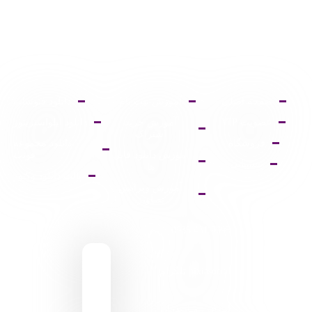
صفحه اصلی
آموزش ثبت نام
دانلود فتوشاپ
عضویت VIP
آموزش خرید
دانلود ایلواستریتور
اشتراک
فروشگاه
دانلود مجموعه
آموزش دانلود فایل
فونت
پشتیبانی
ها
پالت دانلود وکتور
آموزش ویرایش
تصاویر
9095 431 0935
pixiasocial تلگرام
ایـران . مـازندران