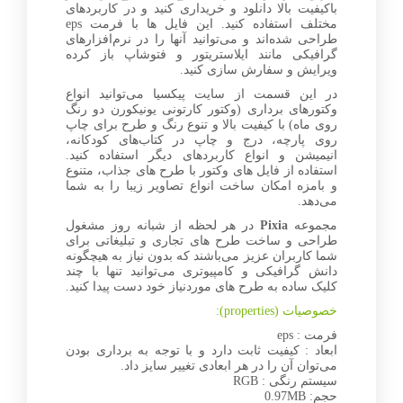
باکیفیت بالا دانلود و خریداری کنید و در کاربرد‌های
مختلف استفاده کنید. این فایل ها با فرمت eps
طراحی شده‌اند و می‌توانید آنها را در نرم‌افزارهای
گرافیکی مانند ایلاستریتور و فتوشاپ باز کرده
ویرایش و سفارش سازی کنید.
در این قسمت از سایت پیکسیا می‌توانید انواع
وکتورهای برداری (وکتور کارتونی یونیکورن دو رنگ
روی ماه) با کیفیت بالا و تنوع رنگ و طرح برای چاپ
روی پارچه، درج و چاپ در کتاب‌های کودکانه،
انیمیشن و انواع کاربردهای دیگر استفاده کنید.
استفاده از فایل های وکتور با طرح های جذاب، متنوع
و بامزه امکان ساخت انواع تصاویر زیبا را به شما
می‌دهد.
مجموعه
Pixia
در هر لحظه از شبانه روز مشغول
طراحی و ساخت طرح های تجاری و تبلیغاتی برای
شما کاربران عزیز می‌باشند که بدون نیاز به هیچگونه
دانش گرافیکی و کامپیوتری می‌توانید تنها با چند
کلیک ساده به طرح های موردنیاز خود دست پیدا کنید.
خصوصیات (properties):
فرمت : eps
ابعاد : کیفیت ثابت دارد و با توجه به برداری بودن
می‌توان آن را در هر ابعادی تغییر سایز داد.
سیستم رنگی : RGB
حجم: 0.97MB