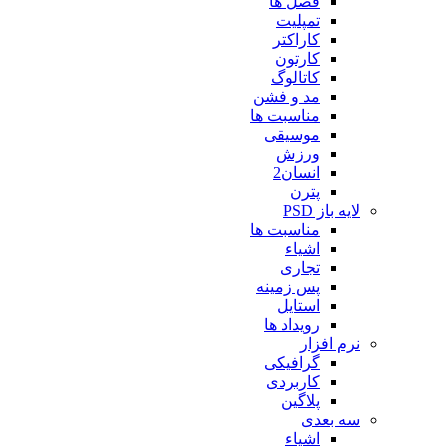
فصل ها
تمپلیت
کاراکتر
کارتون
کاتالوگ
مد و فشن
مناسبت ها
موسیقی
ورزش
انسان2
پترن
لایه باز PSD
مناسبت ها
اشیاء
تجاری
پس زمینه
استایل
رویداد ها
نرم افزار
گرافیکی
کاربردی
پلاگین
سه بعدی
اشیاء