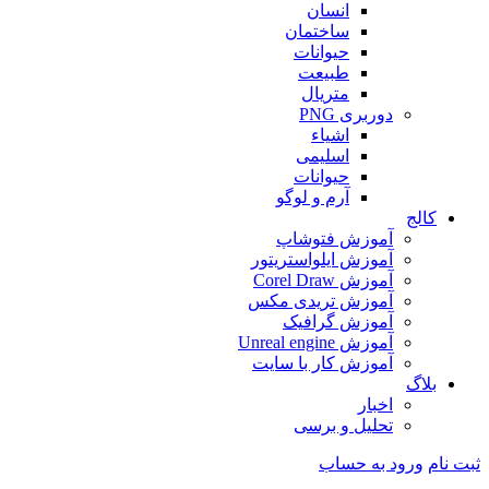
انسان
ساختمان
حیوانات
طبیعت
متریال
دوربری PNG
اشیاء
اسلیمی
حیوانات
آرم و لوگو
کالج
آموزش فتوشاپ
آموزش ایلواستریتور
آموزش Corel Draw
آموزش تریدی مکس
آموزش گرافیک
آموزش Unreal engine
آموزش کار با سایت
بلاگ
اخبار
تحلیل و برسی
ثبت نام
ورود به حساب