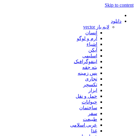
Skip to content
دانلود
لایه باز vector
انسان
آرم و لوگو
اشیاء
آیکن
اسلیمی
اینفوگرافیک
بته جقه
پس زمینه
تجاری
تکسچر
ابزار
حمل و نقل
حیوانات
ساختمان
سفر
طبیعت
عربی اسلامی
غذا