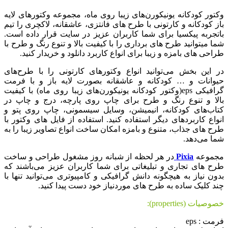
وکتور کودکانه یونیکورن‌های زیبا روی ماه، مجموعه وکتورهای لایه
باز کودکانه و کارتونی با طرح های فانتزی، عاشقانه، لاکچری را تیم
باتجربه پیکسیا برای شما کاربران عزیز در سایت قرار داده است.
شما میتوانید طرح های برداری را با کیفیت بالا و تنوع رنگ و طرح با
طراحی های بامزه و زیبا برای انواع کاربرد دانلود و خریدار کنید.
در این بخش می‌توانید انواع وکتورهای کارتونی را با طرح‌های
حیوانات و … کودکانه و عاشقانه بصورت لایه باز و با فرمت
گرافیکی eps(وکتور کودکانه یونیکورن‌های زیبا روی ماه) با کیفیت
بالا و تنوع رنگ و طرح برای چاپ روی پارچه، درج و چاپ در
کتاب‌های کودکانه، انیمیشن، وسایل سیسمونی، چاپ روی پتو و
انواع کاربردهای دیگر استفاده کنید. استفاده از فایل های وکتور با
طرح های جذاب، متنوع و بامزه امکان ساخت انواع تصاویر زیبا را به
شما می‌دهد.
مجموعه
Pixia
در هر لحظه از شبانه روز مشغول طراحی و ساخت
طرح های تجاری و تبلیغاتی برای شما کاربران عزیز می‌باشند که
بدون نیاز به هیچگونه دانش گرافیکی و کامپیوتری می‌توانید تنها با
چند کلیک ساده به طرح های موردنیاز خود دست پیدا کنید.
خصوصیات (properties):
فرمت : eps