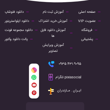
صفحه اصلی
آموزش ثبت نام
دانلود فتوشاپ
عضویت VIP
آموزش خرید اشتراک
دانلود ایلواستریتور
فروشگاه
آموزش دانلود فایل
دانلود مجموعه فونت
ها
پشتیبانی
پالت دانلود وکتور
آموزش ویرایش
تصاویر
9095 431 0935
pixiasocial تلگرام
ایـران . مـازندران