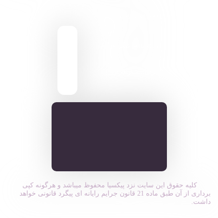
9095 431 0935
pixiasocial تلگرام
ایـران . مـازندران
کلیه حقوق این سایت نزد پیکسیا محفوظ میباشد و هرگونه کپی
برداری از آن طبق ماده 21 قانون جرایم رایانه ای پیگرد قانونی خواهد
داشت.