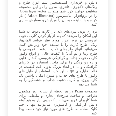
دانلود و خریداری کنید.همچنین شما انواع طرح و
رنگ‌های لاکچری، فانتزی، مدرن را در این مجموعه
مشاهده خواهید کرد. شما میتوانید Open layer vector
را در نرم‌افزار ایلاستریتور (Adobe Illustrator ) باز
کرده و با سلیقه خود آن را ویرایش و سفارش سازی
کنید.
برداری بودن پترن‌های لایه باز کارت دعوت به شما
این امکان را می‌دهد که بعد از باز کردن کارت دعوت
عروسی در نرم افزار مورد نظر بتوانید المان‌ها،
رنگ، طرح کارت را با سلیقه خود ویرایش کنید.
می‌توانید انواع طرح‌های (کارت دعوت عروسی با
طرح زیبا و تم آبی) با کیفیت عالی و انواع وکتور
کارت دعوت جذاب و گرافیکی عروسی، گلدار، قلبی
و دو رو رنگی را برای چاپ، استفاده در کا‌رهای
گرافیکی و … در ابعاد بزرگ بدون افت کیفیت، در
قالب فایل‌های eps دانلود کنید. استفاده از فایل های
وکتور با طرح های جذاب و متنوع امکان داشتن یک
کار، پروژه و کارت دعوت جذاب و چشمگیر را به
شما می دهد.
مجموعه
Pixia
در هر لحظه از شبانه روز مشغول
طراحی و ساخت طرح‌های تجاری و تبلیغاتی برای
شما کاربران عزیز می‌باشند که بدون نیاز به هیچگونه
دانش گرافیکی و کامپیوتری می‌توانید تنها با چند
کلیک ساده به طرح های مورد نیاز خود دست پیدا
کنید.