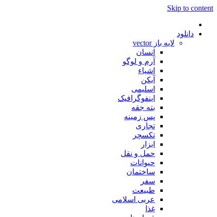
Skip to content
دانلود
لایه باز vector
انسان
آرم و لوگو
اشیاء
آیکن
اسلیمی
اینفوگرافیک
بته جقه
پس زمینه
تجاری
تکسچر
ابزار
حمل و نقل
حیوانات
ساختمان
سفر
طبیعت
عربی اسلامی
غذا