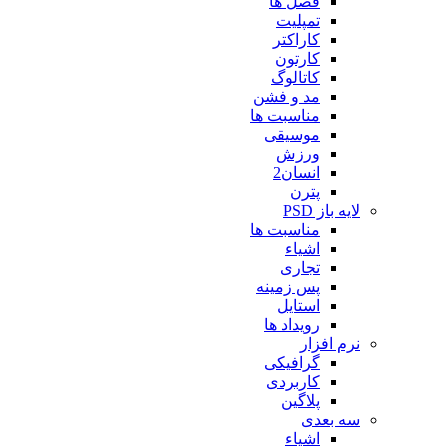
فصل ها
تمپلیت
کاراکتر
کارتون
کاتالوگ
مد و فشن
مناسبت ها
موسیقی
ورزش
انسان2
پترن
لایه باز PSD
مناسبت ها
اشیاء
تجاری
پس زمینه
استایل
رویداد ها
نرم افزار
گرافیکی
کاربردی
پلاگین
سه بعدی
اشیاء