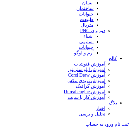
انسان
ساختمان
حیوانات
طبیعت
متریال
دوربری PNG
اشیاء
اسلیمی
حیوانات
آرم و لوگو
کالج
آموزش فتوشاپ
آموزش ایلواستریتور
آموزش Corel Draw
آموزش تریدی مکس
آموزش گرافیک
آموزش Unreal engine
آموزش کار با سایت
بلاگ
اخبار
تحلیل و برسی
ثبت نام
ورود به حساب