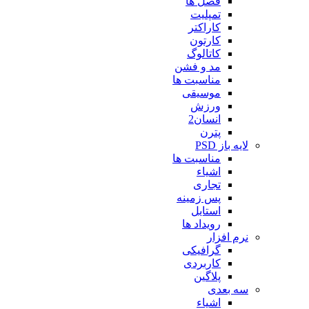
فصل ها
تمپلیت
کاراکتر
کارتون
کاتالوگ
مد و فشن
مناسبت ها
موسیقی
ورزش
انسان2
پترن
لایه باز PSD
مناسبت ها
اشیاء
تجاری
پس زمینه
استایل
رویداد ها
نرم افزار
گرافیکی
کاربردی
پلاگین
سه بعدی
اشیاء