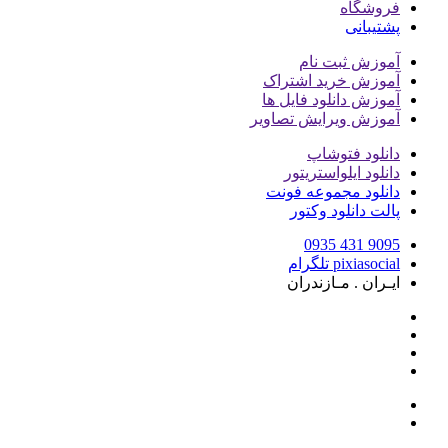
فروشگاه
پشتیبانی
آموزش ثبت نام
آموزش خرید اشتراک
آموزش دانلود فایل ها
آموزش ویرایش تصاویر
دانلود فتوشاپ
دانلود ایلواستریتور
دانلود مجموعه فونت
پالت دانلود وکتور
9095 431 0935
pixiasocial تلگرام
ایـران . مـازندران