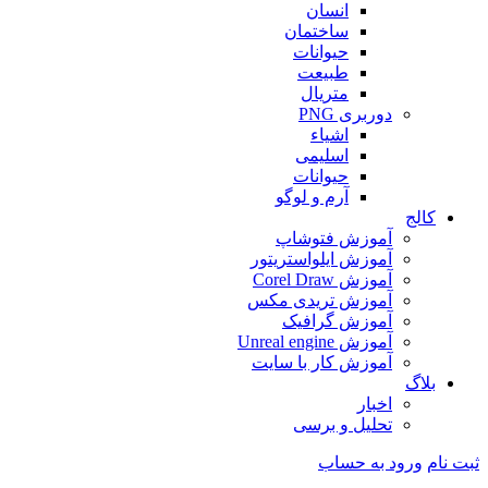
انسان
ساختمان
حیوانات
طبیعت
متریال
دوربری PNG
اشیاء
اسلیمی
حیوانات
آرم و لوگو
کالج
آموزش فتوشاپ
آموزش ایلواستریتور
آموزش Corel Draw
آموزش تریدی مکس
آموزش گرافیک
آموزش Unreal engine
آموزش کار با سایت
بلاگ
اخبار
تحلیل و برسی
ثبت نام
ورود به حساب