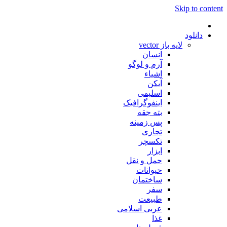
Skip to content
دانلود
لایه باز vector
انسان
آرم و لوگو
اشیاء
آیکن
اسلیمی
اینفوگرافیک
بته جقه
پس زمینه
تجاری
تکسچر
ابزار
حمل و نقل
حیوانات
ساختمان
سفر
طبیعت
عربی اسلامی
غذا