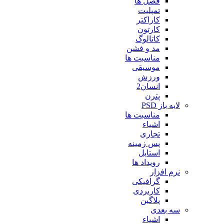
فصل ها
تمپلیت
کاراکتر
کارتون
کاتالوگ
مد و فشن
مناسبت ها
موسیقی
ورزش
انسان2
پترن
لایه باز PSD
مناسبت ها
اشیاء
تجاری
پس زمینه
استایل
رویداد ها
نرم افزار
گرافیکی
کاربردی
پلاگین
سه بعدی
اشیاء