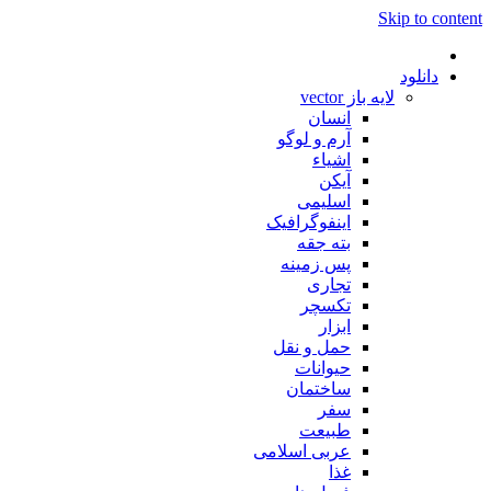
Skip to content
دانلود
لایه باز vector
انسان
آرم و لوگو
اشیاء
آیکن
اسلیمی
اینفوگرافیک
بته جقه
پس زمینه
تجاری
تکسچر
ابزار
حمل و نقل
حیوانات
ساختمان
سفر
طبیعت
عربی اسلامی
غذا