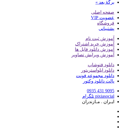
برگهٔ بعد »
صفحه اصلی
عضویت VIP
فروشگاه
پشتیبانی
آموزش ثبت نام
آموزش خرید اشتراک
آموزش دانلود فایل ها
آموزش ویرایش تصاویر
دانلود فتوشاپ
دانلود ایلواستریتور
دانلود مجموعه فونت
پالت دانلود وکتور
9095 431 0935
pixiasocial تلگرام
ایـران . مـازندران