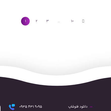
1
2
3
…
10
دانلود فتوشاپ
9095 431 0935