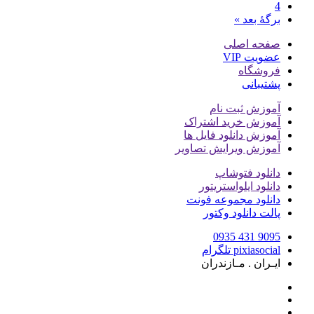
4
برگهٔ بعد »
صفحه اصلی
عضویت VIP
فروشگاه
پشتیبانی
آموزش ثبت نام
آموزش خرید اشتراک
آموزش دانلود فایل ها
آموزش ویرایش تصاویر
دانلود فتوشاپ
دانلود ایلواستریتور
دانلود مجموعه فونت
پالت دانلود وکتور
9095 431 0935
pixiasocial تلگرام
ایـران . مـازندران