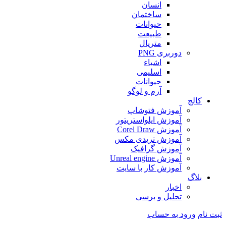
انسان
ساختمان
حیوانات
طبیعت
متریال
دوربری PNG
اشیاء
اسلیمی
حیوانات
آرم و لوگو
کالج
آموزش فتوشاپ
آموزش ایلواستریتور
آموزش Corel Draw
آموزش تریدی مکس
آموزش گرافیک
آموزش Unreal engine
آموزش کار با سایت
بلاگ
اخبار
تحلیل و برسی
ثبت نام
ورود به حساب