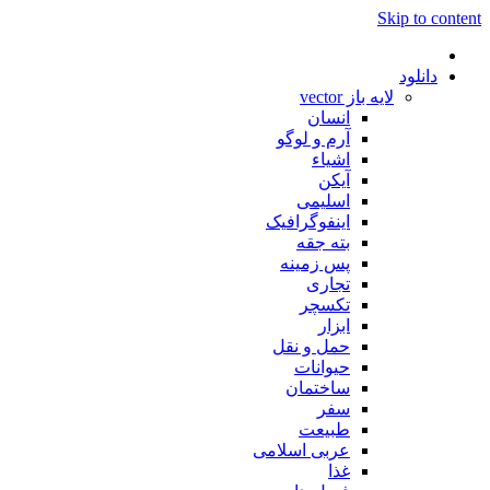
Skip to content
دانلود
لایه باز vector
انسان
آرم و لوگو
اشیاء
آیکن
اسلیمی
اینفوگرافیک
بته جقه
پس زمینه
تجاری
تکسچر
ابزار
حمل و نقل
حیوانات
ساختمان
سفر
طبیعت
عربی اسلامی
غذا