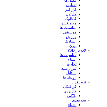
فصل ها
تمپلیت
کاراکتر
کارتون
کاتالوگ
مد و فشن
مناسبت ها
موسیقی
ورزش
انسان2
پترن
لایه باز PSD
مناسبت ها
اشیاء
تجاری
پس زمینه
استایل
رویداد ها
نرم افزار
گرافیکی
کاربردی
پلاگین
سه بعدی
اشیاء